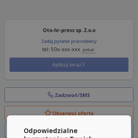
Oto-hr-press sp. Z.o.o
Zadaj pytanie pracodawcy
tel: 50x-xxx-xxx
pokaż
Aplikuj teraz
Zadzwoń/SMS
Obserwuj
ofertę
Odpowiedzialne
Udostępnij ogłoszenie