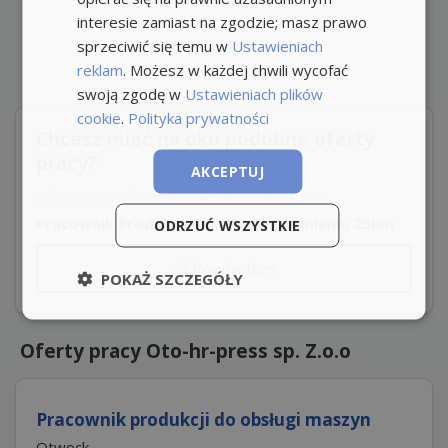
interesie zamiast na zgodzie; masz prawo
sprzeciwić się temu w
Ustawieniach
reklam
. Możesz w każdej chwili wycofać
swoją zgodę w
Ustawieniach plików
cookie
.
Polityka prywatności
Chcesz mieć na oku podobne oferty
pracy?
AKCEPTUJ
Włącz powiadomienia i nie przegap okazji!
Pracownik Produkcji Otwock w promieniu 25km
ODRZUĆ WSZYSTKIE
Powiadom
POKAŻ SZCZEGÓŁY
Oferty pracy Oto-hr-press sp. Z.o.o
Pracownik produkcji do obsługi maszyn
Otwock