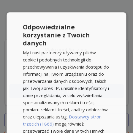
Odpowiedzialne
korzystanie z Twoich
danych
Makropol Sp. z o.o.
My i nasi partnerzy używamy plików
cookie i podobnych technologii do
Zadaj pytanie pracodawcy
przechowywania i uzyskiwania dostępu do
Odpowiada szybko
informacji na Twoim urządzeniu oraz do
tel: 66x-xxx-xxx
pokaż
przetwarzania danych osobowych, takich
jak Twój adres IP, unikalne identyfikatory i
Aplikuj teraz
dane przeglądania, w celu wyświetlania
spersonalizowanych reklam i treści,
pomiaru reklam i treści, analizy odbiorców
oraz ulepszania usług.
Dostawcy stron
Zadzwoń/SMS
trzecich (1866)
mogą również
przetwarzać Twoje dane w tych i innych