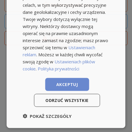
Obserwuj
ofertę
celach, w tym wykorzystywać precyzyjne
dane geolokalizacyjne i cechy urządzenia.
Twoje wybory dotyczą wyłącznie tej
Udostępnij ogłoszenie
witryny. Niektórzy dostawcy mogą
opierać się na prawnie uzasadnionym
Zgłoś naruszenie
interesie zamiast na zgodzie; masz prawo
sprzeciwić się temu w
Ustawieniach
reklam
. Możesz w każdej chwili wycofać
swoją zgodę w
Ustawieniach plików
cookie
.
Polityka prywatności
AKCEPTUJ
ODRZUĆ WSZYSTKIE
POKAŻ SZCZEGÓŁY