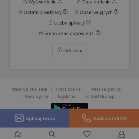
Wyświetlenia
Data dodania
Ostatnio widziany
Obserwujących
Liczba aplikacji
Średni czas odpowiedzi
Odblokuj
Praca wg lokalizacji
|
Praca zdalna
|
Praca za granicą
|
Praca wg Firm
|
Regulamin
|
Kontakt Nuzle.pl
Aplikuj teraz
Zadzwoń/SMS
Zgłoś opinie