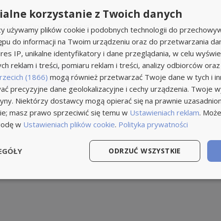
alne korzystanie z Twoich danych
 "Praca - Operator maszyn"
rzy używamy plików cookie i podobnych technologii do przechowyw
atami.
ępu do informacji na Twoim urządzeniu oraz do przetwarzania d
iet, jak i mężczyzn.
res IP, unikalne identyfikatory i dane przeglądania, w celu wyświe
h reklam i treści, pomiaru reklam i treści, analizy odbiorców oraz
Aplikuj teraz
rzecich (1866)
mogą również przetwarzać Twoje dane w tych i inn
ć precyzyjne dane geolokalizacyjne i cechy urządzenia. Twoje 
tryny. Niektórzy dostawcy mogą opierać się na prawnie uzasadnio
ie; masz prawo sprzeciwić się temu w
Ustawieniach reklam
. Może
godę w
Ustawieniach plików cookie
.
Polityka prywatności
EGÓŁY
ODRZUĆ WSZYSTKIE