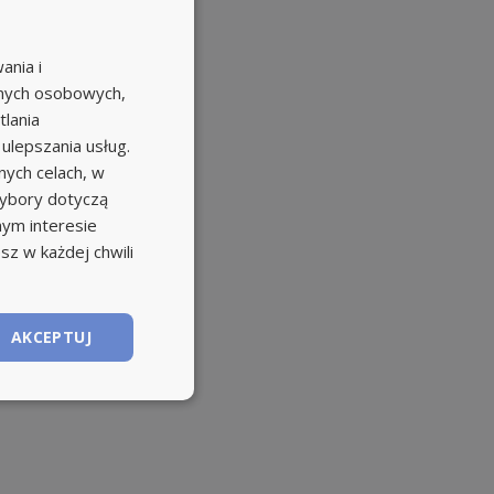
ania i
anych osobowych,
tlania
 ulepszania usług.
ych celach, w
wybory dotyczą
nym interesie
sz w każdej chwili
AKCEPTUJ