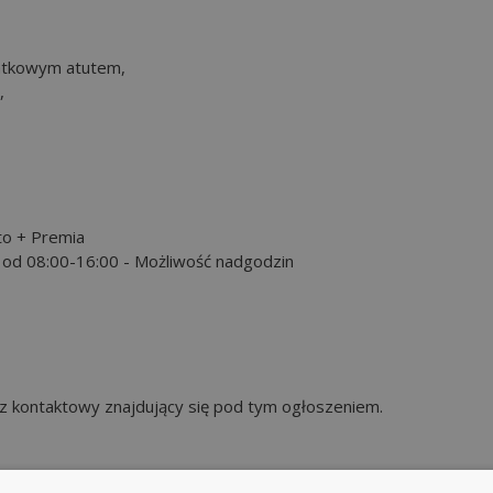
atkowym atutem,
,
to + Premia
k od 08:00-16:00 - Możliwość nadgodzin
rz kontaktowy znajdujący się pod tym ogłoszeniem.