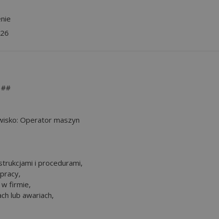
nie
026
 ##
owisko: Operator maszyn
trukcjami i procedurami,
pracy,
 w firmie,
ch lub awariach,