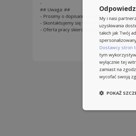
-
Odpowiedzi
## Uwaga: ##
- Prosimy o dopisanie w temacie wiadomości:
My i nasi partne
- Skontaktujemy się tylko z wybranymi kandyd
uzyskiwania dost
- Oferta pracy skierowana jest zarówno do kob
takich jak Twój ad
spersonalizowanyc
Dostawcy stron t
tym wykorzystywa
wyłącznie tej wi
zamiast na zgodz
wycofać swoją z
POKAŻ SZCZ