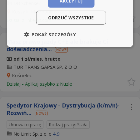
AKCEPTUJ
DB Schenker
Koszalin Metropolitan Area
ODRZUĆ WSZYSTKIE
Dzisiaj
z
linkedin.com
POKAŻ SZCZEGÓŁY
Masz prawo jazdy C+E ale brakuje Ci
doświadczenia...
NOWE
od 1 zł/mies. brutto
TUR TRANS GAPSA SP. Z O O
Kościelec
Dzisiaj
-
Aplikuj szybko z Nuzle
Spedytor Krajowy - Dystrybucja (k/m/n)-
Rozwiń...
NOWE
Umowa o pracę
Rodzaj pracy: Stała
No Limit Sp. z o. o
4,9