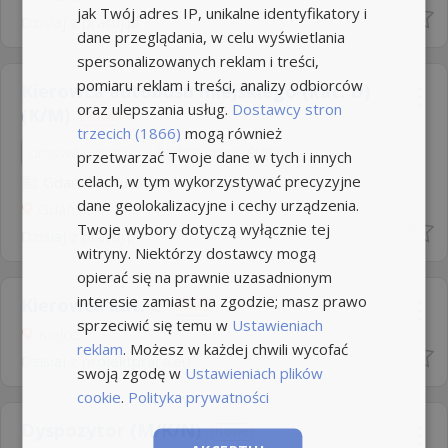
jak Twój adres IP, unikalne identyfikatory i
Dzisiaj
z
pracuj.pl
dane przeglądania, w celu wyświetlania
spersonalizowanych reklam i treści,
pomiaru reklam i treści, analizy odbiorców
Kierowca autobusu miejskiego (kat. D)
oraz ulepszania usług.
Dostawcy stron
(K/M)
NOWE
trzecich (1866)
mogą również
Umowa o pracę
Rodzaj pracy: Stała
przetwarzać Twoje dane w tych i innych
celach, w tym wykorzystywać precyzyjne
Gdańskie Autobusy i Tramwaje Sp. z o.o
dane geolokalizacyjne i cechy urządzenia.
Gdańsk
Twoje wybory dotyczą wyłącznie tej
Dzisiaj
z
pracuj.pl
witryny. Niektórzy dostawcy mogą
opierać się na prawnie uzasadnionym
interesie zamiast na zgodzie; masz prawo
Kierowca kat. C
NOWE
sprzeciwić się temu w
Ustawieniach
Kielce
reklam
. Możesz w każdej chwili wycofać
Dzisiaj
z
projektpraca.eu
swoją zgodę w
Ustawieniach plików
cookie
.
Polityka prywatności
Dyspozytor (M/K/N)
NOWE