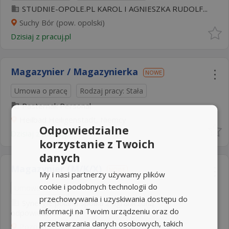
STUDNIE-OPOLE.PL KAROL I AGNIESZKA RUDOLF...
Suchy Bór (pow. opolski)
Dzisiaj
z
pracuj.pl
Magazynier / Magazynierka
NOWE
Umowa o pracę
Rodzaj pracy: Stała
Pasternak Personal
Heilbad Heiligenstadt, Niemcy
Odpowiedzialne
Dzisiaj
z
pracuj.pl
korzystanie z Twoich
danych
Magazynier (M/K/X)
NOWE
My i nasi partnerzy używamy plików
cookie i podobnych technologii do
Umowa o pracę
przechowywania i uzyskiwania dostępu do
Synergie poland spółka z ograniczoną
informacji na Twoim urządzeniu oraz do
odpowiedzialnością
przetwarzania danych osobowych, takich
Poznań