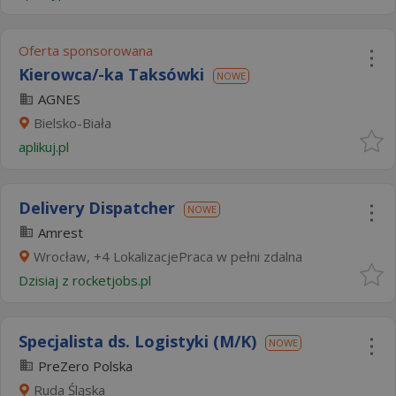
Oferta sponsorowana
Kierowca/-ka Taksówki
NOWE
AGNES
Bielsko-Biała
aplikuj.pl
Delivery Dispatcher
NOWE
Amrest
Wrocław, +4 LokalizacjePraca w pełni zdalna
Dzisiaj
z
rocketjobs.pl
Specjalista ds. Logistyki (M/K)
NOWE
PreZero Polska
Ruda Śląska