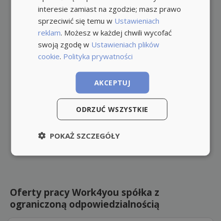
interesie zamiast na zgodzie; masz prawo
sprzeciwić się temu w
Ustawieniach
reklam
. Możesz w każdej chwili wycofać
swoją zgodę w
Ustawieniach plików
cookie
.
Polityka prywatności
AKCEPTUJ
ODRZUĆ WSZYSTKIE
POKAŻ SZCZEGÓŁY
Oferty pracy Work4you spółka z
ograniczoną odpowiedzialnością