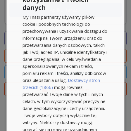
danych
Aplikuj teraz
My i nasi partnerzy używamy plików
cookie i podobnych technologii do
przechowywania i uzyskiwania dostępu do
informacji na Twoim urządzeniu oraz do
Zadzwoń/SMS
przetwarzania danych osobowych, takich
jak Twój adres IP, unikalne identyfikatory i
Obserwuj
ofertę
dane przeglądania, w celu wyświetlania
spersonalizowanych reklam i treści,
Udostępnij ogłoszenie
pomiaru reklam i treści, analizy odbiorców
oraz ulepszania usług.
Dostawcy stron
trzecich (1866)
mogą również
Zgłoś naruszenie
przetwarzać Twoje dane w tych i innych
celach, w tym wykorzystywać precyzyjne
dane geolokalizacyjne i cechy urządzenia.
Twoje wybory dotyczą wyłącznie tej
witryny. Niektórzy dostawcy mogą
opierać się na prawnie uzasadnionym