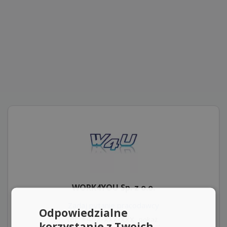
WORK4YOU Sp. z o.o.
Zadaj pytanie pracodawcy
Odpowiedzialne
tel: +48x-xxx-xxx
pokaż
korzystanie z Twoich