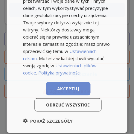
przetwarzać Twoje dane w tych i innych
celach, w tym wykorzystywać precyzyjne
Aplikuj teraz
dane geolokalizacyjne i cechy urządzenia.
Twoje wybory dotyczą wyłącznie tej
witryny. Niektórzy dostawcy mogą
opierać się na prawnie uzasadnionym
Zadzwoń/SMS
interesie zamiast na zgodzie; masz prawo
sprzeciwić się temu w
Ustawieniach
Obserwuj
ofertę
reklam
. Możesz w każdej chwili wycofać
swoją zgodę w
Ustawieniach plików
cookie
.
Polityka prywatności
Udostępnij ogłoszenie
AKCEPTUJ
Zgłoś naruszenie
ODRZUĆ WSZYSTKIE
POKAŻ SZCZEGÓŁY