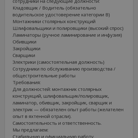
сотрудники на следующие должности:
Кладовщик / Водитель (обязательно
водительское удостоверение категории B)
Монтажники столярных конструкций
Шлифовальщики и полировщики (высокий спрос)
Ламинаторы (ручное ламинирование и инфузия)
Обивщики
Закройщики
Сварщики
Электрики (самостоятельная должность)
Сотрудники по обслуживанию производства /
общестроительные работы
Требования:
Для должностей: монтажник столярных
конструкций, шлифовальщик/полировщик,
ламинатор, обивщик, закройщик, сварщик и
электрик — обязателен опыт работы (желателен
опыт в яхтенной отрасли).
Самостоятельность и ответственность.
Мы предлагаем:
Стабильную и официальную работу