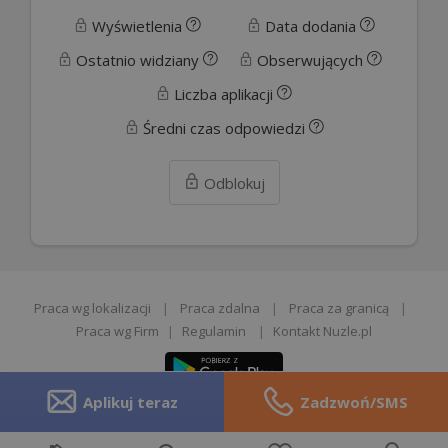
Wyświetlenia
Data dodania
Ostatnio widziany
Obserwujących
Liczba aplikacji
Średni czas odpowiedzi
Odblokuj
Praca wg lokalizacji
|
Praca zdalna
|
Praca za granicą
|
Praca wg Firm
|
Regulamin
|
Kontakt Nuzle.pl
Aplikuj teraz
Zadzwoń/SMS
Zgłoś opinie