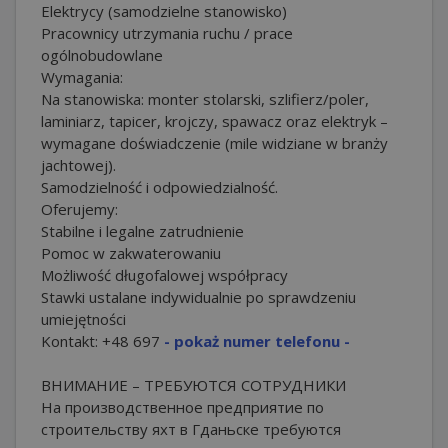
Elektrycy (samodzielne stanowisko)
Pracownicy utrzymania ruchu / prace
ogólnobudowlane
Wymagania:
Na stanowiska: monter stolarski, szlifierz/poler,
laminiarz, tapicer, krojczy, spawacz oraz elektryk –
wymagane doświadczenie (mile widziane w branży
jachtowej).
Samodzielność i odpowiedzialność.
Oferujemy:
Stabilne i legalne zatrudnienie
Pomoc w zakwaterowaniu
Możliwość długofalowej współpracy
Stawki ustalane indywidualnie po sprawdzeniu
umiejętności
Kontakt:
+48 697
- pokaż numer telefonu -
ВНИМАНИЕ – ТРЕБУЮТСЯ СОТРУДНИКИ
На производственное предприятие по
строительству яхт в Гданьске требуются