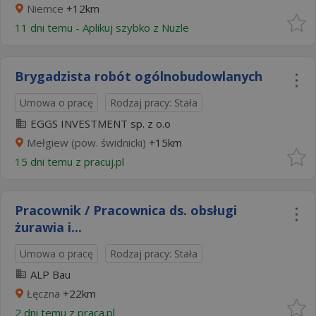
Niemce
+12km
11 dni temu -
Aplikuj szybko z Nuzle
Brygadzista robót ogólnobudowlanych
Umowa o pracę
Rodzaj pracy: Stała
EGGS INVESTMENT sp. z o.o
Mełgiew (pow. świdnicki)
+15km
15 dni temu z
pracuj.pl
Pracownik / Pracownica ds. obsługi
żurawia i...
Umowa o pracę
Rodzaj pracy: Stała
ALP Bau
Łęczna
+22km
2 dni temu z
praca.pl