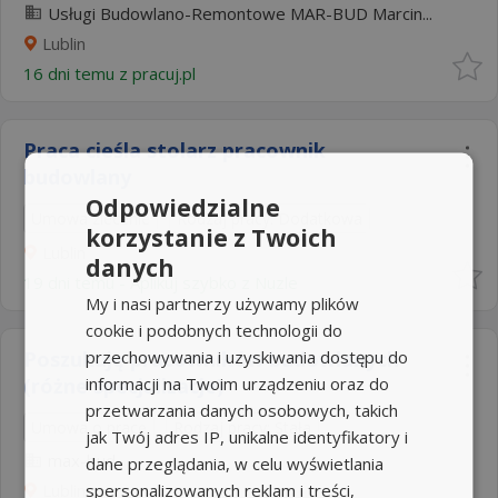
Usługi Budowlano-Remontowe MAR-BUD Marcin...
Lublin
16 dni temu z
pracuj.pl
Praca cieśla stolarz pracownik
budowlany
Odpowiedzialne
Umowa zlecenie
Rodzaj pracy: Dodatkowa
korzystanie z Twoich
Lublin
danych
19 dni temu -
Aplikuj szybko z Nuzle
My i nasi partnerzy używamy plików
cookie i podobnych technologii do
przechowywania i uzyskiwania dostępu do
Poszukuję pracowników budowlanych
informacji na Twoim urządzeniu oraz do
(różne specjalizacje)
przetwarzania danych osobowych, takich
Umowa o pracę
Rodzaj pracy: Stała
jak Twój adres IP, unikalne identyfikatory i
max-bud
dane przeglądania, w celu wyświetlania
spersonalizowanych reklam i treści,
Lublin