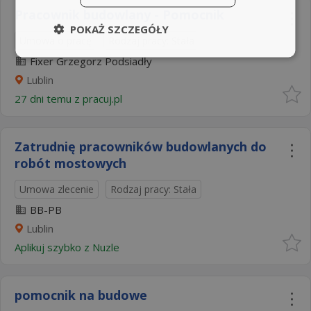
Pracownik budowlany - Pomocnik
POKAŻ SZCZEGÓŁY
Umowa o pracę
Rodzaj pracy: Stała
Fixer Grzegorz Podsiadły
Lublin
27 dni temu z
pracuj.pl
Zatrudnię pracowników budowlanych do
robót mostowych
Umowa zlecenie
Rodzaj pracy: Stała
BB-PB
Lublin
Aplikuj szybko z Nuzle
pomocnik na budowe