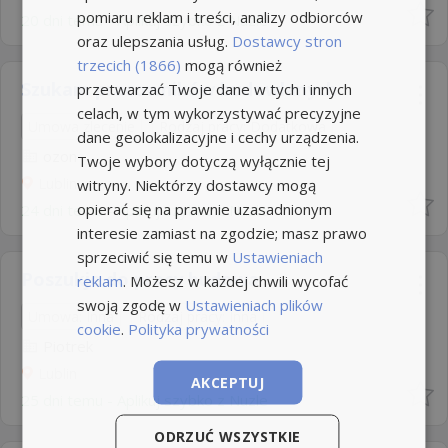
pomiaru reklam i treści, analizy odbiorców
20 dni temu -
Aplikuj szybko z Nuzle
oraz ulepszania usług.
Dostawcy stron
trzecich (1866)
mogą również
Szukam pracowników budowlanych
przetwarzać Twoje dane w tych i innych
celach, w tym wykorzystywać precyzyjne
Umowa zlecenie
Rodzaj pracy: Dodatkowa
dane geolokalizacyjne i cechy urządzenia.
ozon
Twoje wybory dotyczą wyłącznie tej
Lublin
witryny. Niektórzy dostawcy mogą
opierać się na prawnie uzasadnionym
24 dni temu -
Aplikuj szybko z Nuzle
interesie zamiast na zgodzie; masz prawo
sprzeciwić się temu w
Ustawieniach
Poszukje do pracy budowa
reklam
. Możesz w każdej chwili wycofać
swoją zgodę w
Ustawieniach plików
Umowa: Inna
Rodzaj pracy: Inna
cookie
.
Polityka prywatności
Piotrek
Lublin
AKCEPTUJ
25 dni temu -
Aplikuj szybko z Nuzle
ODRZUĆ WSZYSTKIE