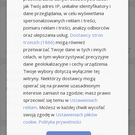
jak Twój adres IP, unikalne identyfikatory i
dane przeglądania, w celu wyświetlania
stolarz, pomocnik stolarza
spersonalizowanych reklam i treści,
Umowa o pracę
Rodzaj pracy: Stała
pomiaru reklam i treści, analizy odbiorców
oraz ulepszania usług.
Dostawcy stron
Fima
trzecich (1866)
mogą również
Zgierz
+12km
przetwarzać Twoje dane w tych i innych
Aplikuj szybko z Nuzle
celach, w tym wykorzystywać precyzyjne
dane geolokalizacyjne i cechy urządzenia.
Twoje wybory dotyczą wyłącznie tej
Samodzielny pomocnik stolarza, stolarz,
witryny. Niektórzy dostawcy mogą
nauczyciel...
opierać się na prawnie uzasadnionym
od 6000 do 9000 zł/mies. brutto
interesie zamiast na zgodzie; masz prawo
Meble systemowe
sprzeciwić się temu w
Ustawieniach
Zgierz
+12km
reklam
. Możesz w każdej chwili wycofać
Aplikuj szybko z Nuzle
swoją zgodę w
Ustawieniach plików
cookie
.
Polityka prywatności
Stolarz/pomoc stolarza mała fabryka