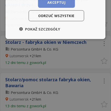
AKCEPTUJ
okien i drzwi...
Persontura GmbH & Co. KG
ODRZUĆ WSZYSTKIE
Lutomiersk
+21km
12 dni temu z
gowork.pl
POKAŻ SZCZEGÓŁY
Stolarz - fabryka okien w Niemczech
Persontura GmbH & Co. KG
Lutomiersk
+21km
12 dni temu z
gowork.pl
Stolarz/pomoc stolarza fabryka okien,
Bawaria
Persontura GmbH & Co. KG
Lutomiersk
+21km
13 dni temu z
gowork.pl