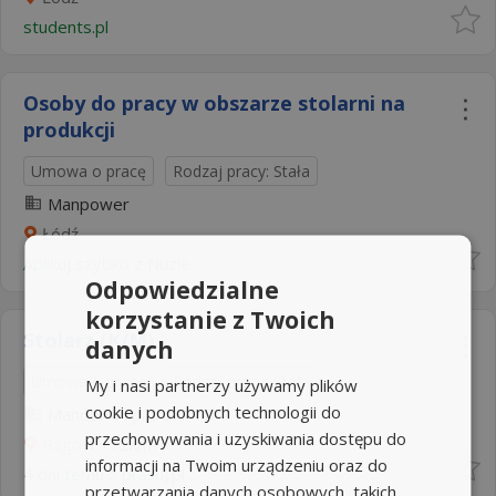
students.pl
Osoby do pracy w obszarze stolarni na
produkcji
Umowa o pracę
Rodzaj pracy: Stała
Manpower
Łódź
Aplikuj szybko z Nuzle
Odpowiedzialne
korzystanie z Twoich
Stolarz (K/M)
danych
Umowa o pracę
Rodzaj pracy: Stała
My i nasi partnerzy używamy plików
cookie i podobnych technologii do
Mandoria Sp. z o.o
4,8
przechowywania i uzyskiwania dostępu do
Rzgów
+12km
informacji na Twoim urządzeniu oraz do
4 dni temu z
pracuj.pl
przetwarzania danych osobowych, takich