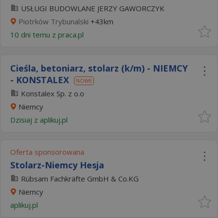
USŁUGI BUDOWLANE JERZY GAWORCZYK
Piotrków Trybunalski
+43km
10 dni temu z
praca.pl
Cieśla, betoniarz, stolarz (k/m) - NIEMCY
- KONSTALEX
NOWE
Konstalex Sp. z o.o
Niemcy
Dzisiaj
z
aplikuj.pl
Oferta sponsorowana
Stolarz-Niemcy Hesja
Rübsam Fachkräfte GmbH & Co.KG
Niemcy
aplikuj.pl