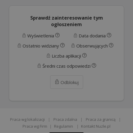
Sprawdź zainteresowanie tym
ogłoszeniem
Wyświetlenia
Data dodania
Ostatnio widziany
Obserwujących
Liczba aplikacji
Średni czas odpowiedzi
Odblokuj
Praca wg lokalizacji
|
Praca zdalna
|
Praca za granicą
|
Praca wg Firm
|
Regulamin
|
Kontakt Nuzle.pl