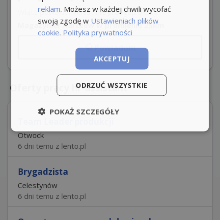
reklam
. Możesz w każdej chwili wycofać
Włącz powiadomienia i nie przegap okazji!
swoją zgodę w
Ustawieniach plików
Magazynier Karczew w promieniu 25km
cookie
.
Polityka prywatności
Powiadom
AKCEPTUJ
ODRZUĆ WSZYSTKIE
Oferty pracy hr-assistant
POKAŻ SZCZEGÓŁY
Team Leader produkcji
Otwock
6 dni temu z lento.pl
Brygadzista
Celestynów
6 dni temu z lento.pl