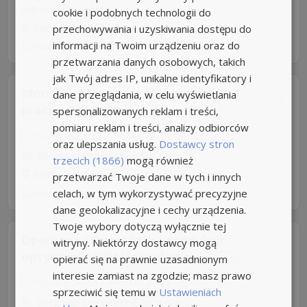
odpowiedzialnością
cookie i podobnych technologii do
Saint-Tropez, Francja
przechowywania i uzyskiwania dostępu do
informacji na Twoim urządzeniu oraz do
Dzisiaj
z
pracuj.pl
przetwarzania danych osobowych, takich
jak Twój adres IP, unikalne identyfikatory i
Monter / Monterka turbin (k/m/n) |
dane przeglądania, w celu wyświetlania
praca za granicą
spersonalizowanych reklam i treści,
NOWE
pomiaru reklam i treści, analizy odbiorców
Umowa o pracę
Rodzaj pracy: Stała
oraz ulepszania usług.
Dostawcy stron
Bergman Engineering Sp. z o.o
trzecich (1866)
mogą również
Berlin, Niemcy
przetwarzać Twoje dane w tych i innych
Dzisiaj
celach, w tym wykorzystywać precyzyjne
z
pracuj.pl
dane geolokalizacyjne i cechy urządzenia.
Twoje wybory dotyczą wyłącznie tej
Operator / Operatorka produkcji
witryny. Niektórzy dostawcy mogą
optycznej / światłowodowej...
opierać się na prawnie uzasadnionym
NOWE
interesie zamiast na zgodzie; masz prawo
Umowa o pracę
Rodzaj pracy: Stała
sprzeciwić się temu w
Ustawieniach
Bergman Engineering Sp. z o.o