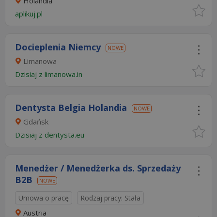
Holandia
aplikuj.pl
Docieplenia Niemcy
NOWE
Limanowa
Dzisiaj
z
limanowa.in
Dentysta Belgia Holandia
NOWE
Gdańsk
Dzisiaj
z
dentysta.eu
Menedżer / Menedżerka ds. Sprzedaży
B2B
NOWE
Umowa o pracę
Rodzaj pracy: Stała
Austria