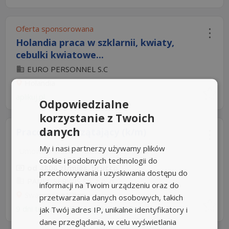
Oferta sponsorowana
Holandia praca w szklarnii, kwiaty,
cebulki kwiatowe...
EURO PERSONNEL S.C
Holandia
aplikuj.pl
Odpowiedzialne
korzystanie z Twoich
danych
Pracownik sprzątający (k/m)
My i nasi partnerzy używamy plików
Umowa o pracę
Rodzaj pracy: Stała
cookie i podobnych technologii do
od 4806 zł/mies. brutto
przechowywania i uzyskiwania dostępu do
PANEL SERWIS Sp. z o. o
informacji na Twoim urządzeniu oraz do
Swarzędz
+12km
przetwarzania danych osobowych, takich
9 dni temu -
Aplikuj szybko z Nuzle
jak Twój adres IP, unikalne identyfikatory i
dane przeglądania, w celu wyświetlania