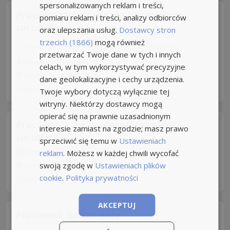
spersonalizowanych reklam i treści,
Pracownica sprzątająca / Pracownik
pomiaru reklam i treści, analizy odbiorców
sprzątający...
oraz ulepszania usług.
Dostawcy stron
trzecich (1866)
mogą również
Umowa zlecenie
Rodzaj pracy: Tymczasowa
przetwarzać Twoje dane w tych i innych
Inwemer System Sp. z o. o
celach, w tym wykorzystywać precyzyjne
Komorniki
+9km
dane geolokalizacyjne i cechy urządzenia.
10 dni temu z
praca.pl
Twoje wybory dotyczą wyłącznie tej
witryny. Niektórzy dostawcy mogą
opierać się na prawnie uzasadnionym
Pracownica sprzątająca/Pracownik
interesie zamiast na zgodzie; masz prawo
sprzątający...
sprzeciwić się temu w
Ustawieniach
Inwemer System Sp. z o. o
reklam
. Możesz w każdej chwili wycofać
swoją zgodę w
Ustawieniach plików
Luboń
+7km
cookie
.
Polityka prywatności
gowork.pl
AKCEPTUJ
Pracownik Sprzątający