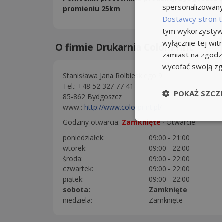
spersonalizowanyc
promieniu 25km
Dostawcy stron t
tym wykorzystywa
wyłącznie tej wi
O firmie Drukarnia Color Print
zamiast na zgodz
wycofać swoją z
Stanisława Jana Rolbieskiego 9
Tel.: +48 52 327 77 41
POKAŻ SZCZ
85-862 Bydgoszcz
www.:
http://www.colorprint.pl/
Godziny otwarcia:
Zamknięte
⋅
Otwarcie:
poniedziałek:
09:00 - 21:00
wtorek:
09:00 - 22:00
środa:
09:00 - 22:00
czwartek:
09:00 - 22:00
piątek:
09:00 - 22:00
sobota:
Zamknięte
niedziela:
Zamknięte