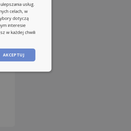
 ulepszania usług.
ych celach, w
wybory dotyczą
nym interesie
sz w każdej chwili
AKCEPTUJ