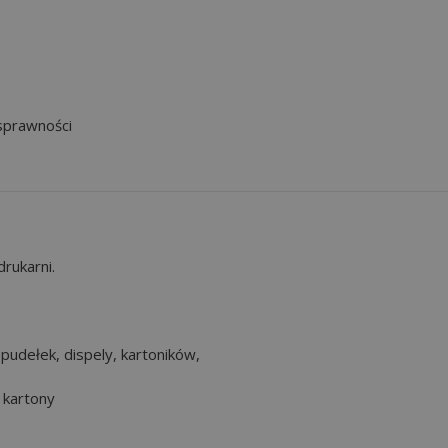
sprawności
rukarni.
 pudełek, dispely, kartoników,
w kartony