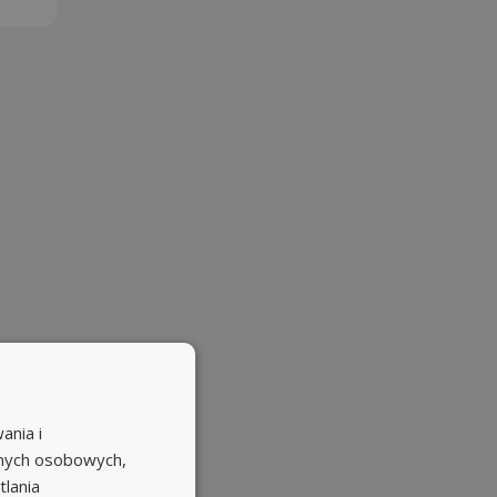
ania i
anych osobowych,
tlania