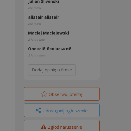
Julian Sliwinski
rok temu
alistair alistair
rok temu
Maciej Maciejewski
2 lata temu
Олексій Язвінський
2 lata temu
Dodaj opinię o firmie
Obserwuj
ofertę
Udostępnij ogłoszenie
Zgłoś naruszenie