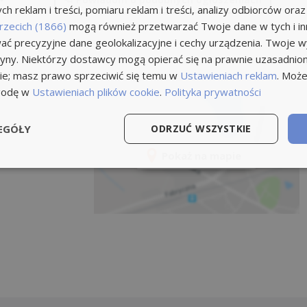
h reklam i treści, pomiaru reklam i treści, analizy odbiorców oraz
rzecich (1866)
mogą również przetwarzać Twoje dane w tych i inn
ć precyzyjne dane geolokalizacyjne i cechy urządzenia. Twoje 
tryny. Niektórzy dostawcy mogą opierać się na prawnie uzasadnio
ie; masz prawo sprzeciwić się temu w
Ustawieniach reklam
. Może
godę w
Ustawieniach plików cookie
.
Polityka prywatności
EGÓŁY
ODRZUĆ WSZYSTKIE
Pokaż na mapie