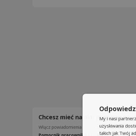
Odpowiedzi
Chcesz mieć na oku podobne ofer
My i nasi partne
uzyskiwania dost
Włącz powiadomienia i nie przegap okazji!
takich jak Twój ad
Pomocnik pracownika produkcji Bydgoszcz 