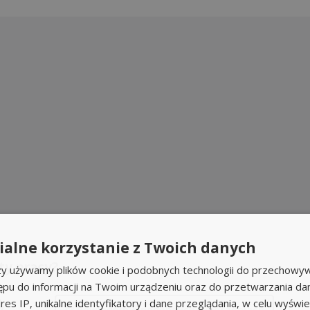
alne korzystanie z Twoich danych
ty pracy?
rzy używamy plików cookie i podobnych technologii do przechowyw
ępu do informacji na Twoim urządzeniu oraz do przetwarzania d
res IP, unikalne identyfikatory i dane przeglądania, w celu wyświe
w
Powiadom
o podobnych ogłoszeniach