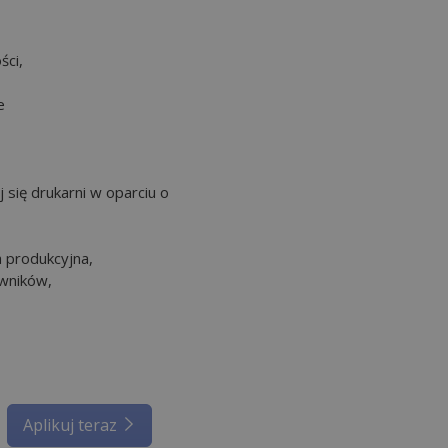
ści,
e
j się drukarni w oparciu o
 produkcyjna,
wników,
Aplikuj teraz