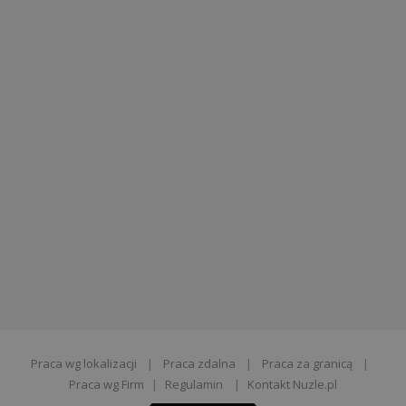
Praca wg lokalizacji
|
Praca zdalna
|
Praca za granicą
|
Praca wg Firm
|
Regulamin
|
Kontakt Nuzle.pl