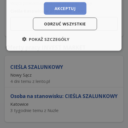
Włącz powiadomienia i nie przegap okazji!
AKCEPTUJ
Cieśla Katowice w promieniu 25km
Powiadom
ODRZUĆ WSZYSTKIE
POKAŻ SZCZEGÓŁY
Oferty pracy INVEST MARKET
CIEŚLA SZALUNKOWY
Nowy Sącz
4 dni temu z lento.pl
Osoba na stanowisku: CIEŚLA SZALUNKOWY
Katowice
3 tygodnie temu z Nuzle