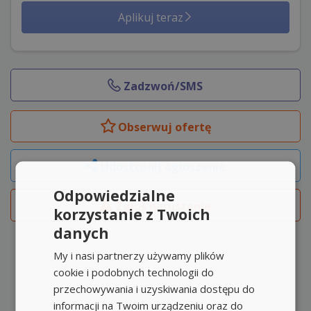
Aplikuj teraz
Zadzwoń/SMS
Obserwuj
ofertę
Udostępnij ogłoszenie
Odpowiedzialne
Zgłoś naruszenie
korzystanie z Twoich
danych
My i nasi partnerzy używamy plików
cookie i podobnych technologii do
przechowywania i uzyskiwania dostępu do
informacji na Twoim urządzeniu oraz do