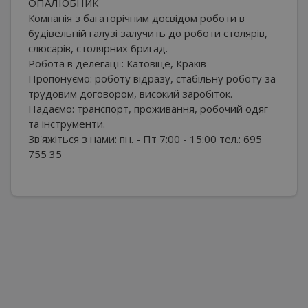
ОПАЛЮБНИК
Компанія з багаторічним досвідом роботи в
будівельній галузі залучить до роботи столярів,
слюсарів, столярних бригад.
Робота в делегації: Катовіце, Краків
Пропонуємо: роботу відразу, стабільну роботу за
трудовим договором, високий заробіток.
Надаємо: транспорт, проживання, робочий одяг
та інструменти.
Зв'яжіться з нами: пн. - Пт 7:00 - 15:00 тел.: 695
755 35