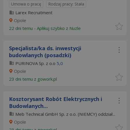
Umowa o pracę
Rodzaj pracy: Stała
Larex Recruitment
Opole
22 dni temu -
Aplikuj szybko z Nuzle
Specjalista/ka ds. inwestycji
budowlanych (posadzki)
PURINOVA Sp. z o.o
5,0
Opole
23 dni temu z
gowork.pl
Kosztorysant Robót Elektrycznych i
Budowlanych...
Meb Technical GmbH Sp. z o.o. (NIEMCY) oddział...
Opole
23 dni temu z
gowork.pl