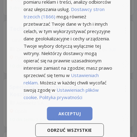
pomiaru reklam i treści, analizy odbiorców
9 dni temu -
Aplikuj szybko z Nuzle
oraz ulepszania usług.
Dostawcy stron
trzecich (1866)
mogą również
przetwarzać Twoje dane w tych i innych
Technik Obsługi Budynku (k/m)
celach, w tym wykorzystywać precyzyjne
dane geolokalizacyjne i cechy urządzenia.
Umowa o pracę
Rodzaj pracy: Stała
Twoje wybory dotyczą wyłącznie tej
Zintegrowane Systemy Techniczne Sp. z o...
5,0
witryny. Niektórzy dostawcy mogą
Opole
opierać się na prawnie uzasadnionym
10 dni temu z
pracuj.pl
interesie zamiast na zgodzie; masz prawo
sprzeciwić się temu w
Ustawieniach
reklam
. Możesz w każdej chwili wycofać
Specjalista ds. ofertowania -
swoją zgodę w
Ustawieniach plików
Kosztorysant budowlany...
cookie
.
Polityka prywatności
Adamietz S.A
Opole
AKCEPTUJ
10 dni temu z
gowork.pl
ODRZUĆ WSZYSTKIE