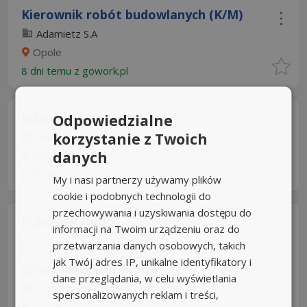
Kierownik robót budowlanych (K/M)
Adamietz S.A
Opole
8 dni temu z
gowork.pl
Inżynier budowy (K/M)
Odpowiedzialne
korzystanie z Twoich
Adamietz S.A
danych
Opole
8 dni temu z
gowork.pl
My i nasi partnerzy używamy plików
cookie i podobnych technologii do
przechowywania i uzyskiwania dostępu do
Robotnik (m/k)
informacji na Twoim urządzeniu oraz do
przetwarzania danych osobowych, takich
Umowa o pracę
Rodzaj pracy: Stała
jak Twój adres IP, unikalne identyfikatory i
od 5000 zł/mies. brutto
dane przeglądania, w celu wyświetlania
żłobek pomnik matki polki w opolu
spersonalizowanych reklam i treści,
Opole