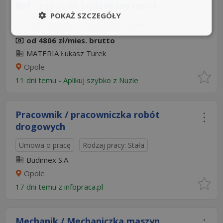
Ref - robotnik budowlany (m/k)
POKAŻ SZCZEGÓŁY
Umowa o pracę
Rodzaj pracy: Stała
od 4806 zł/mies. brutto
MATERIA Łukasz Turek
Opole
11 dni temu -
Aplikuj szybko z Nuzle
Pracownik / pracowniczka robót
drogowych
Umowa o pracę
Rodzaj pracy: Stała
Budimex S.A
Opole
17 dni temu z
infopraca.pl
Mechanik / Mechaniczka maszyn