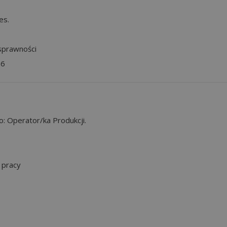
es.
sprawności
26
o: Operator/ka Produkcji.
 pracy