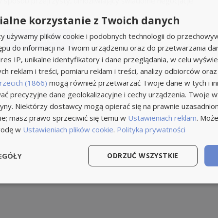
sposób przejrzysty, umożliwiający świadome negocjacje.
alne korzystanie z Twoich danych
rzy używamy plików cookie i podobnych technologii do przechowyw
Aplikuj teraz
ępu do informacji na Twoim urządzeniu oraz do przetwarzania d
res IP, unikalne identyfikatory i dane przeglądania, w celu wyświe
h reklam i treści, pomiaru reklam i treści, analizy odbiorców oraz
rzecich (1866)
mogą również przetwarzać Twoje dane w tych i inn
ć precyzyjne dane geolokalizacyjne i cechy urządzenia. Twoje 
tryny. Niektórzy dostawcy mogą opierać się na prawnie uzasadnio
ie; masz prawo sprzeciwić się temu w
Ustawieniach reklam
. Może
godę w
Ustawieniach plików cookie
.
Polityka prywatności
EGÓŁY
ODRZUĆ WSZYSTKIE