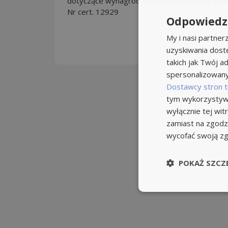
dotyczące wynagrodzenia przekazywane są w 
Nr cert. 12929
Odpowiedzi
My i nasi partne
uzyskiwania dost
takich jak Twój ad
spersonalizowanyc
Dostawcy stron t
tym wykorzystywa
wyłącznie tej wi
zamiast na zgodz
wycofać swoją z
POKAŻ SZCZ