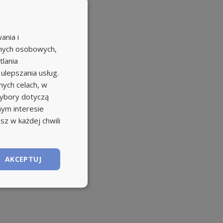
ania i
anych osobowych,
tlania
 ulepszania usług.
ych celach, w
wybory dotyczą
nym interesie
sz w każdej chwili
AKCEPTUJ