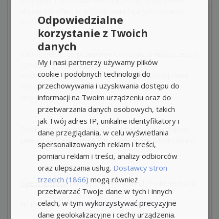
aktualnych ofert pracy odpowiadających mojemu
Odpowiedzialne
profilowi zawodowemu.
korzystanie z Twoich
danych
Informujemy, że przesłanie CV oznacza jednoczesną
My i nasi partnerzy używamy plików
zgodę na przetwarzanie Państwa danych
cookie i podobnych technologii do
osobowych. Zgodę można odwołać w każdej chwili
przechowywania i uzyskiwania dostępu do
wysyłając nam maila na adres:
rezygnacja@koncepcja.eu
informacji na Twoim urządzeniu oraz do
przetwarzania danych osobowych, takich
jak Twój adres IP, unikalne identyfikatory i
Dziękujemy za przesłane dokumenty, po wstępnej
dane przeglądania, w celu wyświetlania
selekcji skontaktujemy się z wybranymi kandydatami.
spersonalizowanych reklam i treści,
pomiaru reklam i treści, analizy odbiorców
oraz ulepszania usług.
Dostawcy stron
trzecich (1866)
mogą również
Agencja pracy
Koncepcja, Wrocław ul. Podwale 62/2,
przetwarzać Twoje dane w tych i innych
celach, w tym wykorzystywać precyzyjne
Nr tel.
+48 664
- pokaż numer telefonu -
dane geolokalizacyjne i cechy urządzenia.