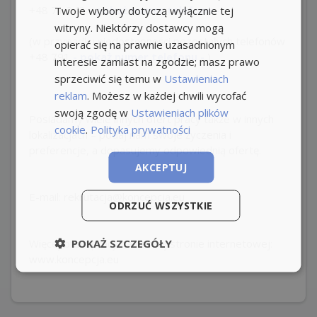
+48
71 343
- pokaż numer telefonu -
Twoje wybory dotyczą wyłącznie tej
witryny. Niektórzy dostawcy mogą
(w przypadku niedostępności pozostałych telefonów
opierać się na prawnie uzasadnionym
+48 791
- pokaż numer telefonu -
)
interesie zamiast na zgodzie; masz prawo
sprzeciwić się temu w
Ustawieniach
reklam
. Możesz w każdej chwili wycofać
swoją zgodę w
Ustawieniach plików
Posiadamy wiele innych ofert pracy także w innych
cookie
.
Polityka prywatności
lokalizacjach – podaj nam swoje życzenia i
preferencje, a dopasujemy odpowiednią ofertę.
AKCEPTUJ
E-mail: rekrutacja@koncepcja.eu
ODRZUĆ WSZYSTKIE
POKAŻ SZCZEGÓŁY
Więcej ofert pracy na naszej stronie internetowej:
www.koncepcja.eu