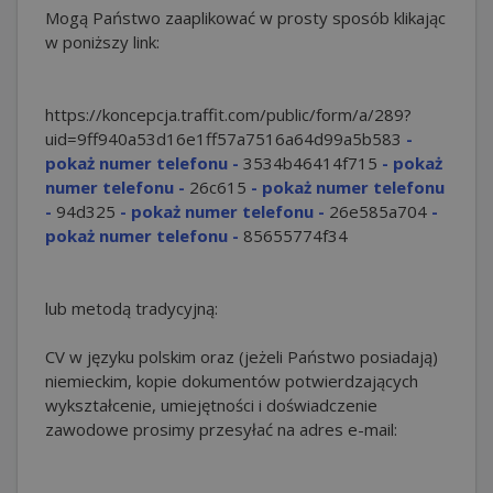
Mogą Państwo zaaplikować w prosty sposób klikając
w poniższy link:
https://koncepcja.traffit.com/public/form/a/289?
uid=9ff940a53d16e1ff57a7516a64d99a5b
583
-
pokaż numer telefonu -
3534b46414f
715
- pokaż
numer telefonu -
26c
615
- pokaż numer telefonu
-
94d
325
- pokaż numer telefonu -
26e585a
704
-
pokaż numer telefonu -
85655774f34
lub metodą tradycyjną:
CV w języku polskim oraz (jeżeli Państwo posiadają)
niemieckim, kopie dokumentów potwierdzających
wykształcenie, umiejętności i doświadczenie
zawodowe prosimy przesyłać na adres e-mail: