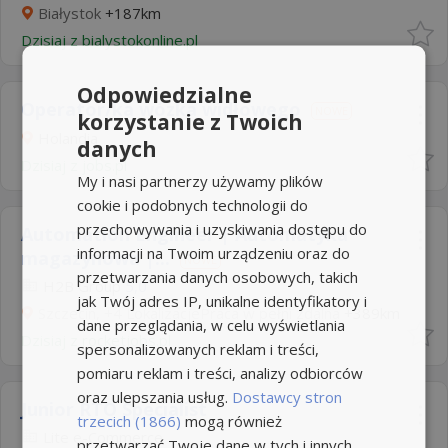
Białystok
+187km
Dzisiaj
z
bialystokonline.pl
Odpowiedzialne
Operator/ka wózka widłowego
NOWE
korzystanie z Twoich
Holandia
danych
Dzisiaj
z
jobs.pl
My i nasi partnerzy używamy plików
cookie i podobnych technologii do
przechowywania i uzyskiwania dostępu do
Automation Engineer | Automatyka
informacji na Twoim urządzeniu oraz do
magazynowa |...
NOWE
przetwarzania danych osobowych, takich
H2B Group
5,0
jak Twój adres IP, unikalne identyfikatory i
Szczecin, +4 LokalizacjePraca w pełni zdalna
+389km
dane przeglądania, w celu wyświetlania
Dzisiaj
z
rocketjobs.pl
spersonalizowanych reklam i treści,
pomiaru reklam i treści, analizy odbiorców
oraz ulepszania usług.
Dostawcy stron
Junior RTO Specialist
trzecich (1866)
mogą również
Lite e-Commerce
przetwarzać Twoje dane w tych i innych