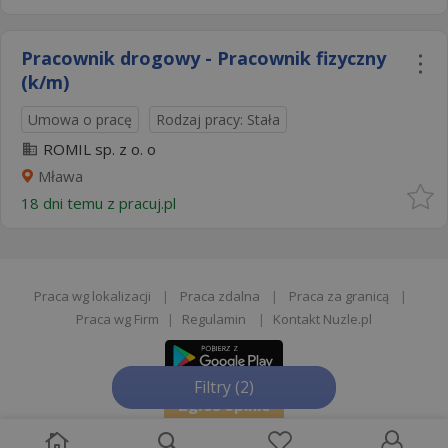
Pracownik drogowy - Pracownik fizyczny
(k/m)
Umowa o pracę
Rodzaj pracy: Stała
ROMIL sp. z o. o
Mława
18 dni temu z
pracuj.pl
Praca wg lokalizacji
|
Praca zdalna
|
Praca za granicą
|
Praca wg Firm
|
Regulamin
|
Kontakt Nuzle.pl
Filtry
(2)
Zgłoś opinie