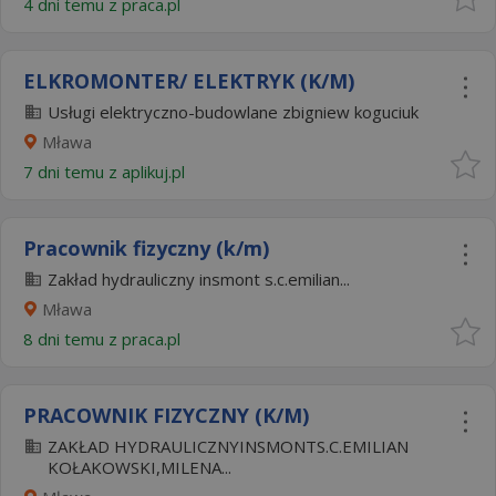
4 dni temu z
praca.pl
ELKROMONTER/ ELEKTRYK (K/M)
Usługi elektryczno-budowlane zbigniew koguciuk
Mława
7 dni temu z
aplikuj.pl
Pracownik fizyczny (k/m)
Zakład hydrauliczny insmont s.c.emilian...
Mława
8 dni temu z
praca.pl
PRACOWNIK FIZYCZNY (K/M)
ZAKŁAD HYDRAULICZNYINSMONTS.C.EMILIAN
KOŁAKOWSKI,MILENA...