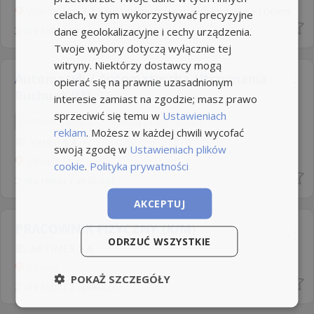
Warszawa, +2 LokalizacjePraca w pełni zdalna
+106km
celach, w tym wykorzystywać precyzyjne
3 dni temu z
rocketjobs.pl
dane geolokalizacyjne i cechy urządzenia.
Twoje wybory dotyczą wyłącznie tej
witryny. Niektórzy dostawcy mogą
Automatyk / Automatyczka Utrzymania
opierać się na prawnie uzasadnionym
Ruchu (K/M)
interesie zamiast na zgodzie; masz prawo
sprzeciwić się temu w
Ustawieniach
Umowa o pracę
Rodzaj pracy: Stała
reklam
. Możesz w każdej chwili wycofać
Yetico S.A
swoją zgodę w
Ustawieniach plików
Mława
cookie
.
Polityka prywatności
2 dni temu z
praca.pl
AKCEPTUJ
PRACOWNIK FIZYCZNY (K/M)
ODRZUĆ WSZYSTKIE
ARTIMEX S.A
Mława
POKAŻ SZCZEGÓŁY
2 dni temu z
aplikuj.pl