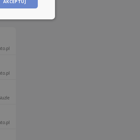
AKCEPTUJ
to.pl
to.pl
Nuzle
to.pl