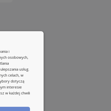
ania i
anych osobowych,
tlania
 ulepszania usług.
ych celach, w
wybory dotyczą
nym interesie
sz w każdej chwili