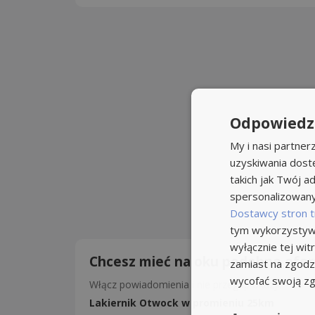
Odpowiedzi
My i nasi partne
uzyskiwania dost
takich jak Twój ad
spersonalizowanyc
Dostawcy stron t
tym wykorzystywa
wyłącznie tej wi
Chcesz mieć na oku podobne ofer
zamiast na zgodz
wycofać swoją z
Włącz powiadomienia i nie przegap okazji!
Lakiernik Otwock w promieniu 25km