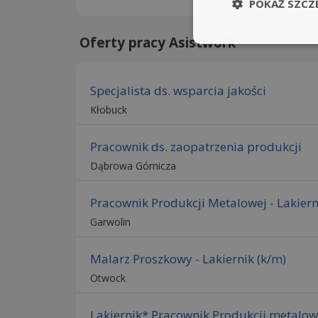
POKAŻ SZCZ
Oferty pracy Asistwork
Specjalista ds. wsparcia jakości
Kłobuck
Pracownik ds. zaopatrzenia produkcji
Dąbrowa Górnicza
Pracownik Produkcji Metalowej - Lakiern
Garwolin
Malarz Proszkowy - Lakiernik (k/m)
Otwock
Lakiernik* Pracownik Produkcji metalowe