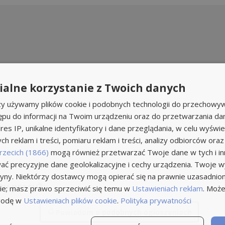
alne korzystanie z Twoich danych
rzy używamy plików cookie i podobnych technologii do przechowyw
ępu do informacji na Twoim urządzeniu oraz do przetwarzania d
res IP, unikalne identyfikatory i dane przeglądania, w celu wyświe
h reklam i treści, pomiaru reklam i treści, analizy odbiorców oraz
rzecich (1866)
mogą również przetwarzać Twoje dane w tych i inn
ć precyzyjne dane geolokalizacyjne i cechy urządzenia. Twoje 
tryny. Niektórzy dostawcy mogą opierać się na prawnie uzasadnio
ty pracy?
ie; masz prawo sprzeciwić się temu w
Ustawieniach reklam
. Może
godę w
Ustawieniach plików cookie
.
Polityka prywatności
Powiadom
o podobnych ogłoszeniach