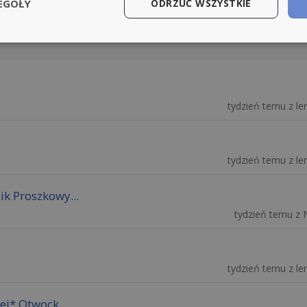
EGÓŁY
ODRZUĆ WSZYSTKIE
tydzień temu z len
tydzień temu z len
ik Proszkowy...
tydzień temu z 
tydzień temu z len
j* Otwock...