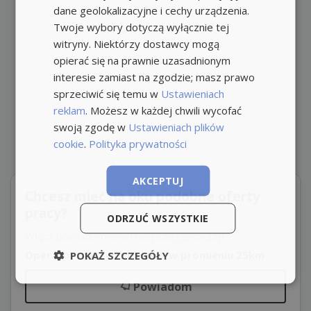
dane geolokalizacyjne i cechy urządzenia.
Twoje wybory dotyczą wyłącznie tej
witryny. Niektórzy dostawcy mogą
opierać się na prawnie uzasadnionym
interesie zamiast na zgodzie; masz prawo
sprzeciwić się temu w
Ustawieniach
reklam
. Możesz w każdej chwili wycofać
swoją zgodę w
Ustawieniach plików
cookie
.
Polityka prywatności
AKCEPTUJ
Chcesz mieć na oku podobne oferty
pracy?
ODRZUĆ WSZYSTKIE
Włącz powiadomienia i nie przegap okazji!
Operator maszyn Brwinów w promieniu 25km
POKAŻ SZCZEGÓŁY
Powiadom