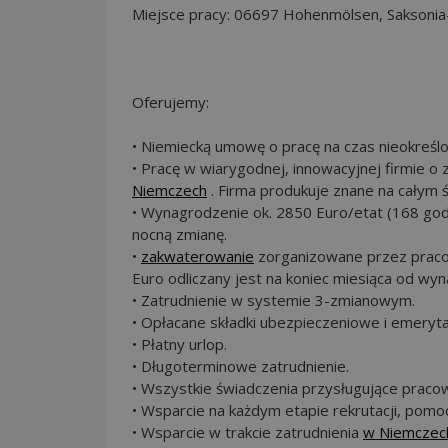
Miejsce pracy: 06697 Hohenmölsen, Saksonia
Oferujemy:
• Niemiecką umowę o pracę na czas nieokreś
• Pracę w wiarygodnej, innowacyjnej firmie o 
Niemczech
. Firma produkuje znane na całym ś
• Wynagrodzenie ok. 2850 Euro/etat (168 godz
nocną zmianę.
•
zakwaterowanie
zorganizowane przez praco
Euro odliczany jest na koniec miesiąca od wy
• Zatrudnienie w systemie 3-zmianowym.
• Opłacane składki ubezpieczeniowe i emeryta
• Płatny urlop.
• Długoterminowe zatrudnienie.
• Wszystkie świadczenia przysługujące pracow
• Wsparcie na każdym etapie rekrutacji, pomo
• Wsparcie w trakcie zatrudnienia
w Niemczec