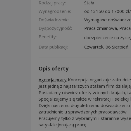
Rodzaj pracy:
Stała
Wynagrodzenie:
od 13150 do 17000 zł/
Doświadczenie:
Wymagane doświadcze
Dyspozycyjność:
Praca zmianowa, Praca
Benefity:
ubezpieczenie na życie
Data publikacji:
Czwartek, 06 Sierpień,
Opis oferty
Agencja pracy
Koncepcja organizuje zatrudnieni
Jest jedną z najstarszych stażem firm działaj
Posiadamy również oferty w innych krajach, tak
Specjalizujemy się także w rekrutacji i selekc
Dzięki naszemu długoletniemu doświadczeniu
zatrudnienie u sprawdzonych pracodawców.
Pracujemy tylko z wybranymi i starannie wys
satysfakcjonującą pracę.