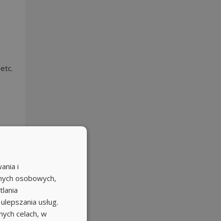
etc.
ania i
anych osobowych,
tlania
 ulepszania usług.
ych celach, w