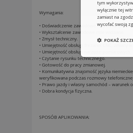
tym wykorzystywa
wyłącznie tej wi
Wymagania:
zamiast na zgodz
wycofać swoją z
• Doświadczenie zawodowe na podobnym stan
• Wykształcenie zawodowe mile widziane.
• Zmysł techniczny.
POKAŻ SZCZ
• Umiejętność obsługi frezarek CNC, zmiany w
• Umiejętność obsługi narzędzi pomiarowych.
• Czytanie rysunku technicznego.
• Gotowość do pracy zmianowej.
• Komunikatywna znajomość języka niemieckie
weryfikowana podczas rozmowy telefonicznej
• Prawo jazdy i własny samochód – warunek ob
• Dobra kondycja fizyczna.
SPOSÓB APLIKOWANIA: