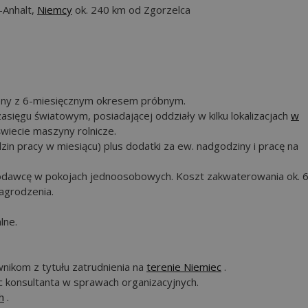
-Anhalt,
Niemcy
ok. 240 km od Zgorzelca
lony z 6-miesięcznym okresem próbnym.
zasięgu światowym, posiadającej oddziały w kilku lokalizacjach
w
wiecie maszyny rolnicze.
in pracy w miesiącu) plus dodatki za ew. nadgodziny i pracę na
dawcę w pokojach jednoosobowych. Koszt zakwaterowania ok. 
nagrodzenia.
lne.
nikom z tytułu zatrudnienia na
terenie Niemiec
.
c konsultanta w sprawach organizacyjnych.
h
.