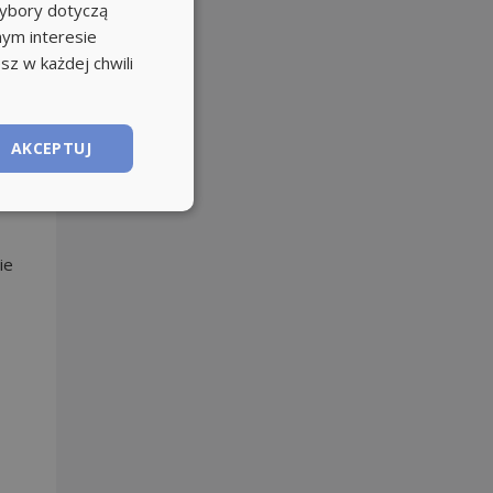
wybory dotyczą
nym interesie
sz w każdej chwili
AKCEPTUJ
ie