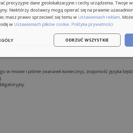
ć precyzyjne dane geolokalizacyjne i cechy urządzenia. Twoje 
tryny. Niektórzy dostawcy mogą opierać się na prawnie uzasadnio
ie; masz prawo sprzeciwić się temu w
Ustawieniach reklam
. Może
godę w
Ustawieniach plików cookie
.
Polityka prywatności
owisku minimum 2 lata.
EGÓŁY
ODRZUĆ WSZYSTKIE
artości, wymiany narzędzi.
go w mowie i piśmie (warunek konieczny), znajomość języka będz
.
ligatoryjny.