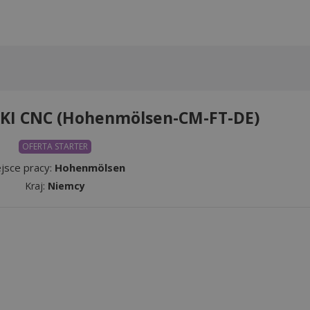
I CNC (Hohenmölsen-CM-FT-DE)
OFERTA STARTER
jsce pracy:
Hohenmölsen
Kraj:
Niemcy