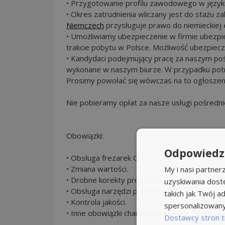
• Przygotowanie profilu zawodowego w język
• Okres zatrudnienia wliczany jest do stażu 
Niemczech
przysługuje prawo do niemieckiej 
• Umożliwiamy ubezpieczenie w firmie ubezp
trakcie pobytu w Polsce. Możliwość ubezpiecz
• Kandydaci podejmujący pracę za naszym po
wykonane w naszym biurze. W przypadku potr
Prosimy powołać się wówczas na to ogłoszen
Nie pobieramy opłat za nasze usługi pośredni
Obowiązki:
Odpowiedzi
• Obsługa frezarek CNC.
• Zmiana wartości.
My i nasi partne
• Drobne korekty programu.
uzyskiwania dost
• Obsługa narzędzi pomiarowych.
takich jak Twój ad
• Kontrola jakości.
spersonalizowanyc
• Inne obowiązki charakterystyczne dla ww. s
Dostawcy stron t