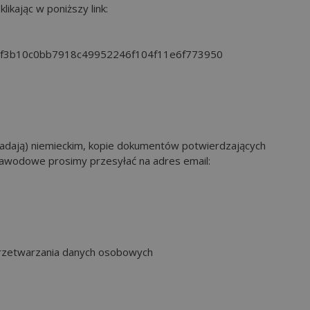
kając w poniższy link:
/a/adf3b10c0bb7918c49952246f104f11e6f773950
siadają) niemieckim, kopie dokumentów potwierdzających
 zawodowe prosimy przesyłać na adres email:
 przetwarzania danych osobowych