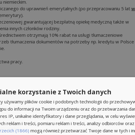
u niemieckim.
zaliczanego do uprawnień emerytalnych (po przepracowaniu 5 lat
w
emerytury).
ieczeniowej gwarantującej bezpłatną opiekę medyczną także w
enia innych członków rodziny.
średnictwem otrzymają 10% rabat na usługi tłumaczeniowe
zeb tłumaczenia dokumentów na potrzeby np. kredytu w Polsce 
ie.
ctwa pracy.
alne korzystanie z Twoich danych
rzy używamy plików cookie i podobnych technologii do przechowyw
ępu do informacji na Twoim urządzeniu oraz do przetwarzania d
res IP, unikalne identyfikatory i dane przeglądania, w celu wyświe
h reklam i treści, pomiaru reklam i treści, analizy odbiorców oraz
tanowiska.
rzecich (1866)
mogą również przetwarzać Twoje dane w tych i inn