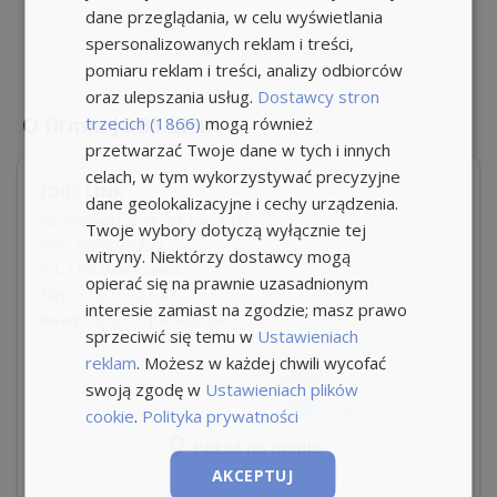
dane przeglądania, w celu wyświetlania
spersonalizowanych reklam i treści,
pomiaru reklam i treści, analizy odbiorców
oraz ulepszania usług.
Dostawcy stron
O firmie JOBS LINK
trzecich (1866)
mogą również
przetwarzać Twoje dane w tych i innych
celach, w tym wykorzystywać precyzyjne
JOBS LINK
dane geolokalizacyjne i cechy urządzenia.
Grochowska 23/31 lok. 110
Twoje wybory dotyczą wyłącznie tej
Tel.: 698899223
witryny. Niektórzy dostawcy mogą
04-186 Warszawa
opierać się na prawnie uzasadnionym
Nip.: 7132692547
interesie zamiast na zgodzie; masz prawo
www.:
https://jobslink.pl/
sprzeciwić się temu w
Ustawieniach
reklam
. Możesz w każdej chwili wycofać
swoją zgodę w
Ustawieniach plików
cookie
.
Polityka prywatności
Pokaż na mapie
AKCEPTUJ