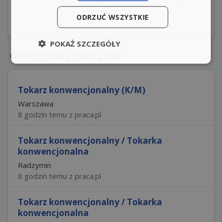
ODRZUĆ WSZYSTKIE
POKAŻ SZCZEGÓŁY
Oferty pracy JOBS LINK
Tokarz konwencjonalny (K/M)
Warszawa
8 godzin temu z praca.pl
Tokarz konwencjonalny / Tokarka
konwencjonalna
Radzymin
8 godzin temu z praca.pl
Tokarz konwencjonalny / Tokarka
konwencjonalna