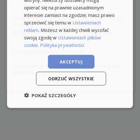
opierać się na prawnie uzasadnionym
interesie zamiast na zgodzie; masz prawo
Posiadamy wiele innych ofert pracy także w innych
sprzeciwić się temu w
Ustawieniach
lokalizacjach – podaj nam swoje życzenia i
reklam
. Możesz w każdej chwili wycofać
preferencje, a dopasujemy odpowiednią ofertę.
swoją zgodę w
Ustawieniach plików
cookie
.
Polityka prywatności
E-mail: rekrutacja@koncepcja.eu
AKCEPTUJ
Więcej ofert pracy na naszej stronie internetowej:
www.koncepcja.eu
ODRZUĆ WSZYSTKIE
POKAŻ SZCZEGÓŁY