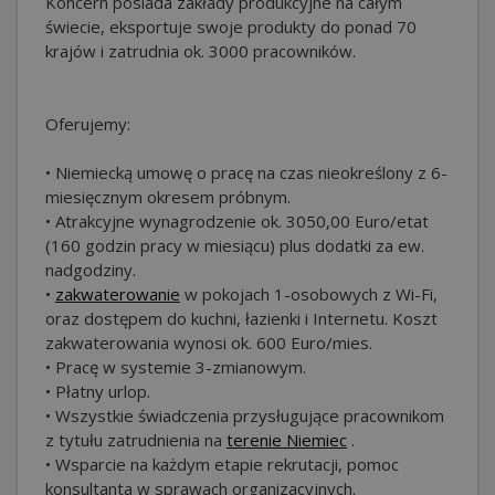
Koncern posiada zakłady produkcyjne na całym
świecie, eksportuje swoje produkty do ponad 70
krajów i zatrudnia ok. 3000 pracowników.
Oferujemy:
• Niemiecką umowę o pracę na czas nieokreślony z 6-
miesięcznym okresem próbnym.
• Atrakcyjne wynagrodzenie ok. 3050,00 Euro/etat
(160 godzin pracy w miesiącu) plus dodatki za ew.
nadgodziny.
•
zakwaterowanie
w pokojach 1-osobowych z Wi-Fi,
oraz dostępem do kuchni, łazienki i Internetu. Koszt
zakwaterowania wynosi ok. 600 Euro/mies.
• Pracę w systemie 3-zmianowym.
• Płatny urlop.
• Wszystkie świadczenia przysługujące pracownikom
z tytułu zatrudnienia na
terenie Niemiec
.
• Wsparcie na każdym etapie rekrutacji, pomoc
konsultanta w sprawach organizacyjnych.