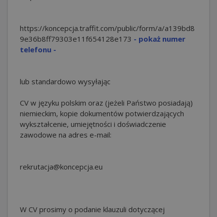
https://koncepcja.traffit.com/public/form/a/a139bd8
9e36b8ff79303e11f654128e
173
- pokaż numer
telefonu -
lub standardowo wysyłając
CV w języku polskim oraz (jeżeli Państwo posiadają)
niemieckim, kopie dokumentów potwierdzających
wykształcenie, umiejętności i doświadczenie
zawodowe na adres e-mail:
rekrutacja@koncepcja.eu
W CV prosimy o podanie klauzuli dotyczącej