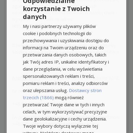
Odpowiedzialne
zgodę na przetwarzanie Państwa danych
korzystanie z Twoich
osobowych. Zgodę można odwołać w każdej chwili
danych
wysyłając nam maila na adres:
rezygnacja@koncepcja.eu
My i nasi partnerzy używamy plików
cookie i podobnych technologii do
przechowywania i uzyskiwania dostępu do
Dziękujemy za przesłane dokumenty, po wstępnej
informacji na Twoim urządzeniu oraz do
selekcji skontaktujemy się z wybranymi kandydatami.
przetwarzania danych osobowych, takich
jak Twój adres IP, unikalne identyfikatory i
dane przeglądania, w celu wyświetlania
spersonalizowanych reklam i treści,
Agencja pracy
Koncepcja, Wrocław ul. Podwale 62/2,
pomiaru reklam i treści, analizy odbiorców
oraz ulepszania usług.
Dostawcy stron
Nr tel.
+48 664
- pokaż numer telefonu -
trzecich (1866)
mogą również
+48
71 343
- pokaż numer telefonu -
przetwarzać Twoje dane w tych i innych
celach, w tym wykorzystywać precyzyjne
(w przypadku niedostępności pozostałych telefonów
dane geolokalizacyjne i cechy urządzenia.
+48 791
- pokaż numer telefonu -
)
Twoje wybory dotyczą wyłącznie tej
witryny. Niektórzy dostawcy mogą