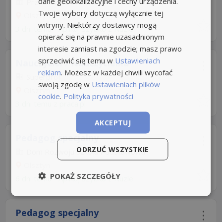
dane geolokalizacyjne i cechy urządzenia.
Przedszkole PATRYK
Twoje wybory dotyczą wyłącznie tej
Olsztyn
witryny. Niektórzy dostawcy mogą
3 dni temu -
Aplikuj szybko z Nuzle
opierać się na prawnie uzasadnionym
interesie zamiast na zgodzie; masz prawo
sprzeciwić się temu w
Ustawieniach
Nauczyciel / Nauczycielka
reklam
. Możesz w każdej chwili wycofać
Superprof
swoją zgodę w
Ustawieniach plików
Olsztyn
cookie
.
Polityka prywatności
3 dni temu z
praca.pl
AKCEPTUJ
Pedagog specjalny
ODRZUĆ WSZYSTKIE
Dom Rozwoju Szkoła Podstawowa
Olsztyn
POKAŻ SZCZEGÓŁY
6 dni temu -
Aplikuj szybko z Nuzle
Pedagog specjalny