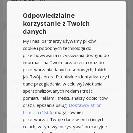
Praga-Północ
+173km
Odpowiedzialne
Wczoraj
-
Aplikuj szybko z Nuzle
korzystanie z Twoich
danych
nauczyciel matematyki
My i nasi partnerzy używamy plików
XXIII LICEUM OGÓLNOKSZTAŁCĄCE IM. MARII...
cookie i podobnych technologii do
Praga-Południe
+173km
przechowywania i uzyskiwania dostępu do
2 dni temu -
Aplikuj szybko z Nuzle
informacji na Twoim urządzeniu oraz do
przetwarzania danych osobowych, takich
jak Twój adres IP, unikalne identyfikatory i
Pedagog specjalny
dane przeglądania, w celu wyświetlania
JUNIOR ACADEMY NIEPUBLICZNE PRZEDSZKOLE...
spersonalizowanych reklam i treści,
Olsztyn
pomiaru reklam i treści, analizy odbiorców
oraz ulepszania usług.
Dostawcy stron
2 dni temu -
Aplikuj szybko z Nuzle
trzecich (1866)
mogą również
przetwarzać Twoje dane w tych i innych
Nauczyciel Angielskiego
celach, w tym wykorzystywać precyzyjne