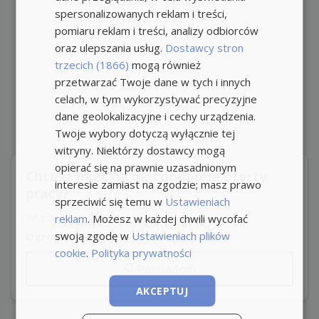
spersonalizowanych reklam i treści,
pomiaru reklam i treści, analizy odbiorców
oraz ulepszania usług.
Dostawcy stron
trzecich (1866)
mogą również
przetwarzać Twoje dane w tych i innych
celach, w tym wykorzystywać precyzyjne
dane geolokalizacyjne i cechy urządzenia.
Twoje wybory dotyczą wyłącznie tej
witryny. Niektórzy dostawcy mogą
opierać się na prawnie uzasadnionym
Chcesz mieć na oku podobne oferty
interesie zamiast na zgodzie; masz prawo
pracy?
sprzeciwić się temu w
Ustawieniach
Włącz powiadomienia i nie przegap okazji!
reklam
. Możesz w każdej chwili wycofać
swoją zgodę w
Ustawieniach plików
Ogrodnik Gliwice w promieniu 25km
cookie
.
Polityka prywatności
Powiadom
AKCEPTUJ