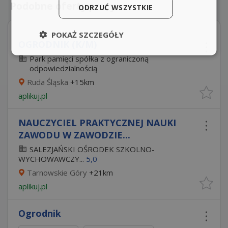
Podobne oferty pracy
ODRZUĆ WSZYSTKIE
POKAŻ SZCZEGÓŁY
OGRODNIK (K/M)
Park pamięci spółka z ograniczoną
odpowiedzialnością
Ruda Śląska
+15km
aplikuj.pl
NAUCZYCIEL PRAKTYCZNEJ NAUKI
ZAWODU W ZAWODZIE...
SALEZJAŃSKI OŚRODEK SZKOLNO-
WYCHOWAWCZY...
5,0
Tarnowskie Góry
+21km
aplikuj.pl
Ogrodnik