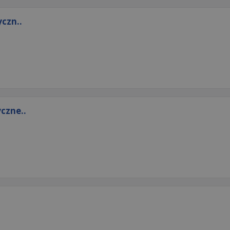
czn..
czne..