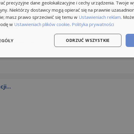
ć precyzyjne dane geolokalizacyjne i cechy urządzenia. Twoje 
tryny. Niektórzy dostawcy mogą opierać się na prawnie uzasadnio
ie; masz prawo sprzeciwić się temu w
Ustawieniach reklam
. Może
godę w
Ustawieniach plików cookie
.
Polityka prywatności
ństwa...
EGÓŁY
ODRZUĆ WSZYSTKIE
s. bezpieczeństwa
ji...