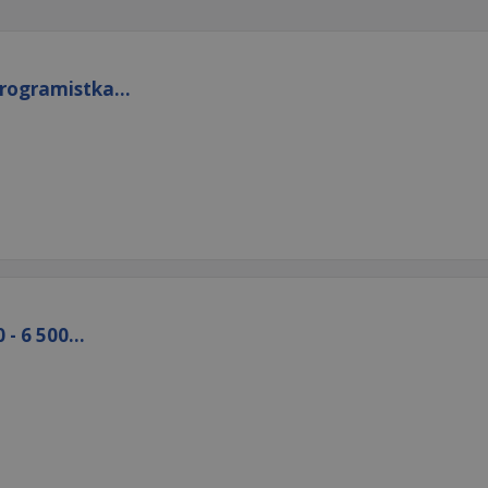
rogramistka...
- 6 500...