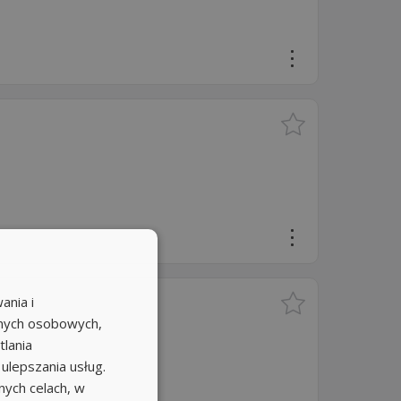
ania i
anych osobowych,
tlania
 ulepszania usług.
ych celach, w