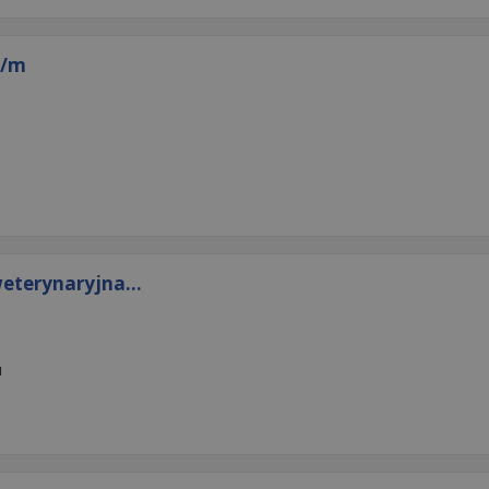
k/m
eterynaryjna...
u