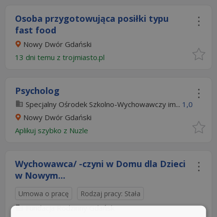
Osoba przygotowująca posiłki typu
fast food
Nowy Dwór Gdański
13 dni temu z
trojmiasto.pl
Psycholog
Specjalny Ośrodek Szkolno-Wychowawczy im...
1,0
Nowy Dwór Gdański
Aplikuj szybko z Nuzle
Wychowawca/ -czyni w Domu dla Dzieci
w Nowym...
Umowa o pracę
Rodzaj pracy: Stała
Fundacja Rodzinny Gdańsk