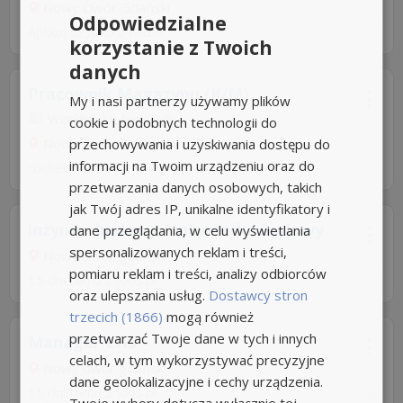
Nowy Dwór Gdański
Odpowiedzialne
Aplikuj szybko z Nuzle
korzystanie z Twoich
danych
Pracownik Magazynu (K/M)
My i nasi partnerzy używamy plików
Workhouse4you
5,0
cookie i podobnych technologii do
Nowy Dwór Gdański
przechowywania i uzyskiwania dostępu do
informacji na Twoim urządzeniu oraz do
rocketjobs.pl
przetwarzania danych osobowych, takich
jak Twój adres IP, unikalne identyfikatory i
inżynier budowy / inżynierka budowy
dane przeglądania, w celu wyświetlania
spersonalizowanych reklam i treści,
Nowy dwór gdański
pomiaru reklam i treści, analizy odbiorców
15 dni temu z
jobs.pl
oraz ulepszania usług.
Dostawcy stron
trzecich (1866)
mogą również
przetwarzać Twoje dane w tych i innych
Manager EHS
celach, w tym wykorzystywać precyzyjne
Nowy dwór gdański
dane geolokalizacyjne i cechy urządzenia.
15 dni temu z
jobs.pl
Twoje wybory dotyczą wyłącznie tej