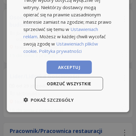
witryny. Niektórzy dostawcy mogą
opierać się na prawnie uzasadnionym
Osoba na stanowisku pracownik
interesie zamiast na zgodzie; masz prawo
budowlany
sprzeciwić się temu w
Ustawieniach
Jb-elewacje spółka z ograniczoną
reklam
. Możesz w każdej chwili wycofać
odpowiedzialnością
swoją zgodę w
Ustawieniach plików
Nowy Dwór Gdański
cookie
.
Polityka prywatności
15 dni temu z
praca.pl
AKCEPTUJ
Lider/Liderka Gościnności
ODRZUĆ WSZYSTKIE
od 29 zł/godz. brutto
McDonald's
POKAŻ SZCZEGÓŁY
Nowy Dwor Gdanski
18 dni temu z
mchire.com
Pracownik/Pracownica restauracji