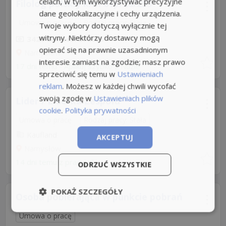
celach, w tym wykorzystywać precyzyjne
Filolog polskiy k/m ofpr26/255
dane geolokalizacyjne i cechy urządzenia.
Umowa o pracę
Rodzaj pracy: Stała
Twoje wybory dotyczą wyłącznie tej
witryny. Niektórzy dostawcy mogą
3420 zł/mies. brutto
opierać się na prawnie uzasadnionym
Namysłów
interesie zamiast na zgodzie; masz prawo
17 dni temu -
Aplikuj szybko z Nuzle
sprzeciwić się temu w
Ustawieniach
reklam
. Możesz w każdej chwili wycofać
swoją zgodę w
Ustawieniach plików
Lider / Liderka Zespołu
cookie
.
Polityka prywatności
Umowa o pracę
Rodzaj pracy: Stała
Kaufland
AKCEPTUJ
Namysłów
14 dni temu z
pracuj.pl
ODRZUĆ WSZYSTKIE
POKAŻ SZCZEGÓŁY
Osoba pobierająca w punkcie pobrań
Umowa o pracę