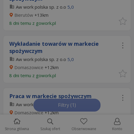
Aw work polska sp. z o.o
5,0
Bierutów
+13km
8 dni temu z
gowork.pl
Wykładanie towarów w markecie
spożywczym
Aw work polska sp. z o.o
5,0
Domaszowice
+12km
8 dni temu z
gowork.pl
Praca w markecie spożywczym
Aw work polska sp. z o.o
5,0
Filtry
(1)
Domaszowice
+12km
8 dni temu z
gowork.pl
Strona główna
Szukaj ofert
Obserwowane
Konto