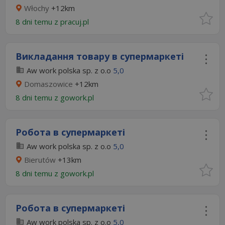
Włochy
+12km
8 dni temu z
pracuj.pl
Викладання товару в супермаркеті
Aw work polska sp. z o.o
5,0
Domaszowice
+12km
8 dni temu z
gowork.pl
Робота в супермаркеті
Aw work polska sp. z o.o
5,0
Bierutów
+13km
8 dni temu z
gowork.pl
Робота в супермаркеті
Aw work polska sp. z o.o
5,0