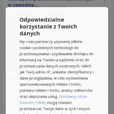
w zawodzie...
Umowa o pracę
Rodzaj pracy: Stała
Odpowiedzialne
do 6211 zł/mies. brutto
korzystanie z Twoich
Namysłów
danych
Aplikuj szybko z Nuzle
My i nasi partnerzy używamy plików
cookie i podobnych technologii do
Osoba do obsługi magazynu -
przechowywania i uzyskiwania dostępu do
ofpr/26/0228
informacji na Twoim urządzeniu oraz do
przetwarzania danych osobowych, takich
Umowa o pracę
Rodzaj pracy: Stała
jak Twój adres IP, unikalne identyfikatory i
od 4806 zł/mies. brutto
dane przeglądania, w celu wyświetlania
spersonalizowanych reklam i treści,
GŁĄB SYLWESTER TRANS-WOD
pomiaru reklam i treści, analizy odbiorców
Namysłów
oraz ulepszania usług.
Dostawcy stron
Aplikuj szybko z Nuzle
trzecich (1866)
mogą również
przetwarzać Twoje dane w tych i innych