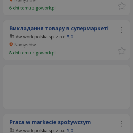
6 dni temu z
gowork.pl
Викладання товару в супермаркеті
Aw work polska sp. z o.o
5,0
Namysłów
8 dni temu z
gowork.pl
Praca w markecie spożywczym
Aw work polska sp. z o.o
5,0