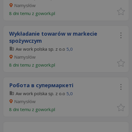
Namysłów
8 dni temu z
gowork.pl
Wykładanie towarów w markecie
spożywczym
Aw work polska sp. z o.o
5,0
Namysłów
8 dni temu z
gowork.pl
Робота в супермаркеті
Aw work polska sp. z o.o
5,0
Namysłów
8 dni temu z
gowork.pl