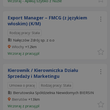
Wczoraj
-
Aplikuj szybko z Nuzle
Export Manager – FMCG (z językiem
włoskim) (K/M)
Rodzaj pracy: Stała
Nałęczów Zdrój sp. z o.o
Włochy
+12km
Wczoraj
z
pracuj.pl
Kierownik / Kierowniczka Działu
Sprzedaży i Marketingu
Umowa o pracę
Rodzaj pracy: Stała
Bierutowska Spółdzielnia Niewidomych BIERSIN
Bierutów
+13km
Wczoraj
z
pracuj.pl