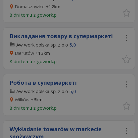
Domaszowice
+12km
8 dni temu z
gowork.pl
Викладання товару в супермаркеті
Aw work polska sp. z o.o
5,0
Bierutów
+13km
8 dni temu z
gowork.pl
Робота в супермаркеті
Aw work polska sp. z o.o
5,0
Wilków
+6km
8 dni temu z
gowork.pl
Wykładanie towarów w markecie
spożywczym