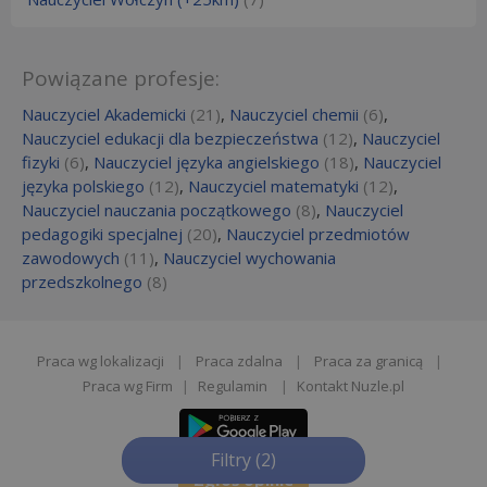
Powiązane profesje:
Nauczyciel Akademicki
(21)
,
Nauczyciel chemii
(6)
,
Nauczyciel edukacji dla bezpieczeństwa
(12)
,
Nauczyciel
fizyki
(6)
,
Nauczyciel języka angielskiego
(18)
,
Nauczyciel
języka polskiego
(12)
,
Nauczyciel matematyki
(12)
,
Nauczyciel nauczania początkowego
(8)
,
Nauczyciel
pedagogiki specjalnej
(20)
,
Nauczyciel przedmiotów
zawodowych
(11)
,
Nauczyciel wychowania
przedszkolnego
(8)
Praca wg lokalizacji
|
Praca zdalna
|
Praca za granicą
|
Praca wg Firm
|
Regulamin
|
Kontakt Nuzle.pl
Filtry
(2)
Zgłoś opinie