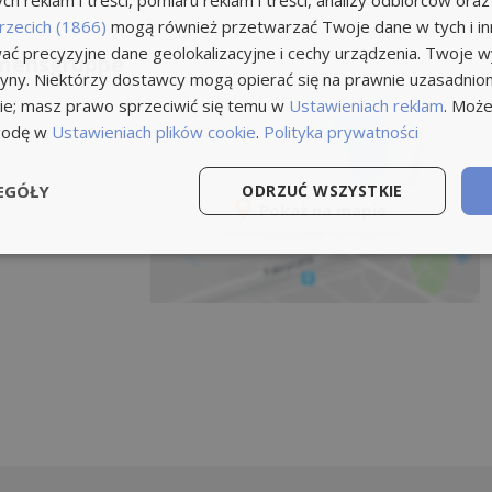
h reklam i treści, pomiaru reklam i treści, analizy odbiorców oraz
rzecich (1866)
mogą również przetwarzać Twoje dane w tych i inn
ć precyzyjne dane geolokalizacyjne i cechy urządzenia. Twoje 
hmensgruppe
tryny. Niektórzy dostawcy mogą opierać się na prawnie uzasadnio
ie; masz prawo sprzeciwić się temu w
Ustawieniach reklam
. Może
godę w
Ustawieniach plików cookie
.
Polityka prywatności
EGÓŁY
ODRZUĆ WSZYSTKIE
Pokaż na mapie