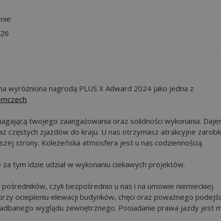
nie
026
firma wyróżniona nagrodą PLUS X Adward 2024 jako jedna z
emczech
magającą twojego zaangażowania oraz solidności wykonania. Daj
z częstych zjazdów do kraju. U nas otrzymasz atrakcyjne zarobki
zej strony. Koleżeńska atmosfera jest u nas codziennością.
 za tym idzie udział w wykonaniu ciekawych projektów.
pośredników, czyli bezpośrednio u nas i na umowie niemieckiej.
zy ociepleniu elewacji budynków, chęci oraz poważnego podejśc
zadbanego wyglądu zewnętrznego. Posiadanie prawa jazdy jest m