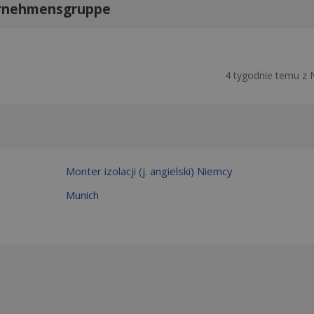
ernehmensgruppe
4 tygodnie temu z 
Monter izolacji (j. angielski) Niemcy
Munich