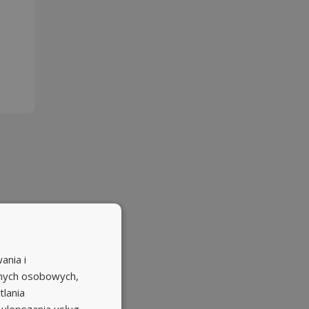
ania i
anych osobowych,
tlania