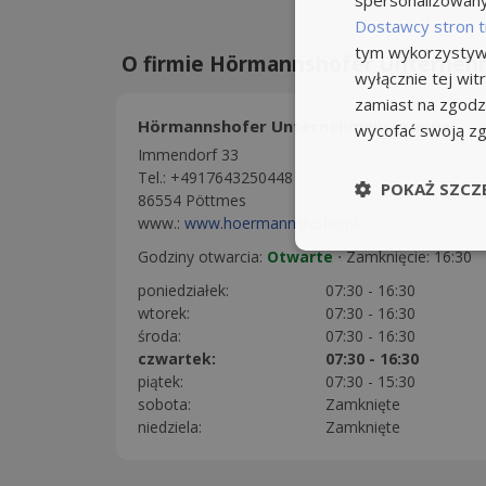
spersonalizowanyc
Dostawcy stron t
tym wykorzystywa
O firmie Hörmannshofer Unterne
wyłącznie tej wi
zamiast na zgodz
Hörmannshofer Unternehmensgruppe
wycofać swoją z
Immendorf 33
Tel.: +4917643250448
POKAŻ SZCZ
86554 Pöttmes
www.:
www.hoermannshofer.pl
Godziny otwarcia:
Otwarte
⋅
Zamknięcie: 16:30
poniedziałek:
07:30 - 16:30
wtorek:
07:30 - 16:30
środa:
07:30 - 16:30
czwartek:
07:30 - 16:30
piątek:
07:30 - 15:30
sobota:
Zamknięte
niedziela:
Zamknięte