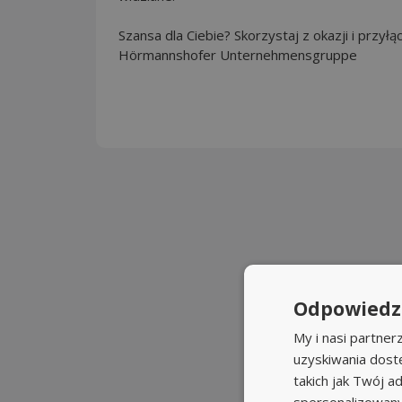
Szansa dla Ciebie? Skorzystaj z okazji i przyłą
Hörmannshofer Unternehmensgruppe
Odpowiedzi
My i nasi partne
uzyskiwania dost
takich jak Twój ad