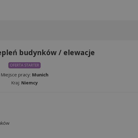
epleń budynków / elewacje
OFERTA STARTER
Miejsce pracy:
Munich
Kraj:
Niemcy
nków