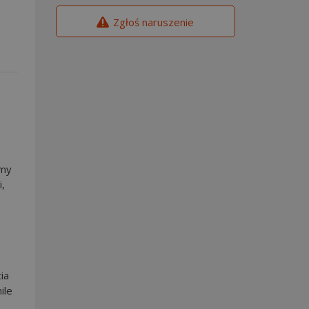
Zgłoś naruszenie
emy
,
ia
ile