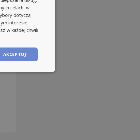
 ulepszania usług.
ych celach, w
wybory dotyczą
nym interesie
sz w każdej chwili
AKCEPTUJ