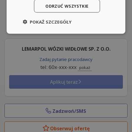
ODRZUĆ WSZYSTKIE
POKAŻ SZCZEGÓŁY
LEMARPOL WÓZKI WIDŁOWE SP. Z O.O.
Zadaj pytanie pracodawcy
tel: 60x-xxx-xxx
pokaż
Aplikuj teraz
Zadzwoń/SMS
Obserwuj
ofertę