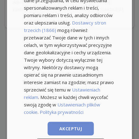
dane przeglądania, w celu wyświetlania
Administratorem danych jest Lemarpol Wózki
spersonalizowanych reklam i treści,
Widłowe Sp. z o.o. z siedzibą w Zator, ul. Staszica 21.
pomiaru reklam i treści, analizy odbiorców
oraz ulepszania usług.
Dostawcy stron
trzecich (1866)
mogą również
przetwarzać Twoje dane w tych i innych
celach, w tym wykorzystywać precyzyjne
dane geolokalizacyjne i cechy urządzenia.
Twoje wybory dotyczą wyłącznie tej
witryny. Niektórzy dostawcy mogą
opierać się na prawnie uzasadnionym
interesie zamiast na zgodzie; masz prawo
sprzeciwić się temu w
Ustawieniach
reklam
. Możesz w każdej chwili wycofać
swoją zgodę w
Ustawieniach plików
cookie
.
Polityka prywatności
AKCEPTUJ