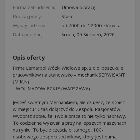
Forma zatrudnienia:
Umowa o pracę
Rodzaj pracy:
Stała
Wynagrodzenie:
od 7000 do 12000 zł/mies.
Data publikacji:
Środa, 05 Sierpień, 2026
Opis oferty
Firma Lemarpol Wózki Widłowe sp. z o.o. poszukuje
pracowników na stanowisko –
mechanik
SERWISANT
(M,K,N)
- WOJ. MAZOWIECKIE (WARSZAWA)
Jesteś świetnym Mechanikiem, ale czujesz, że stoisz
w miejscu? Czas dołączyć do Zespołu Pasjonatów.
Wyobraź sobie, że Twoja praca to nie tylko naprawy.
To codzienne wyzwania przy najlepszych maszynach
na rynku. To bycie częścią elitarnego, 100-
osobowego zespołu techników, który jest dumą