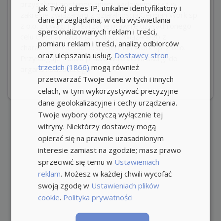
przyszłymi postępowaniami sądowymi oraz w
jak Twój adres IP, unikalne identyfikatory i
zakresie związanym z działalnością German Work sp.
dane przeglądania, w celu wyświetlania
z o.o. z uwagi na realizację prawnie uzasadnionego
spersonalizowanych reklam i treści,
celu German Work sp. z o. o., związanego z
pomiaru reklam i treści, analizy odbiorców
charakterem działalności German Work sp. z o. o.
oraz ulepszania usług.
Dostawcy stron
Przysługuje Pani/u prawo wniesienia skargi do
trzecich (1866)
mogą również
organu nadzorczego.
przetwarzać Twoje dane w tych i innych
celach, w tym wykorzystywać precyzyjne
dane geolokalizacyjne i cechy urządzenia.
Twoje wybory dotyczą wyłącznie tej
witryny. Niektórzy dostawcy mogą
opierać się na prawnie uzasadnionym
interesie zamiast na zgodzie; masz prawo
sprzeciwić się temu w
Ustawieniach
reklam
. Możesz w każdej chwili wycofać
swoją zgodę w
Ustawieniach plików
cookie
.
Polityka prywatności