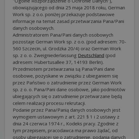
"Ogólne Rozporządzenie o Ochronie Danych"),
obowiązującego od dnia 25 maja 2018 roku, German
Work sp. z o.o. poniżej przekazuje podstawowe
informacje na temat zasad przetwarzania Pana/Pani
danych osobowych.
Administratorem Pana/Pani danych osobowych
pozostaje German Work sp. z o.o. (pod adresem: 70-
560 Szczecin, ul. Grodzka 20/4) oraz German Work
sp. z o. o. Zweigniederlassung
Deutschland
(pod
adresem: Hubertusallee 37, 14193 Berlin).
Przedmiotem przetwarzania są Pana/Pani dane
osobowe, pozyskane w związku z ubieganiem się
przez Państwo o zatrudnienie przez German Work
sp. z o. o. Pana/Pani dane osobowe, jako podmiotów
ubiegających się o zatrudnienie przetwarzane będą
celem realizacji procesu rekrutacji.
Podanie przez Pana/Panią danych osobowych jest
wymogiem ustawowym z art. 221 § 1 i 2 ustawy z
dnia 24 czerwca 1974 r., Kodeks pracy. Zgodnie z
tym przepisem, pracodawca ma prawo żądać, od
osoby ubiegającej się o zatrudnienie, podania danych