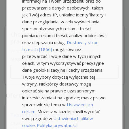
informacji na Twoim urządzeniu oraz do
przetwarzania danych osobowych, takich
jak Twój adres IP, unikalne identyfikatory i
dane przeglądania, w celu wyświetlania
spersonalizowanych reklam i treści,
Chcesz mieć na oku podobne oferty
pomiaru reklam i treści, analizy odbiorców
pracy?
oraz ulepszania usług.
Dostawcy stron
trzecich (1866)
mogą również
Włącz powiadomienia i nie przegap okazji!
przetwarzać Twoje dane w tych i innych
Magazynier Karczew w promieniu 25km
celach, w tym wykorzystywać precyzyjne
dane geolokalizacyjne i cechy urządzenia.
Powiadom
Twoje wybory dotyczą wyłącznie tej
witryny. Niektórzy dostawcy mogą
opierać się na prawnie uzasadnionym
Oferty pracy hr-assistant
interesie zamiast na zgodzie; masz prawo
sprzeciwić się temu w
Ustawieniach
reklam
. Możesz w każdej chwili wycofać
Team Leader produkcji
swoją zgodę w
Ustawieniach plików
Otwock
cookie
.
Polityka prywatności