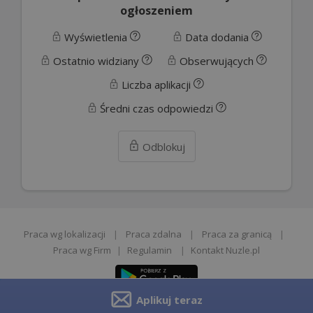
ogłoszeniem
Wyświetlenia
Data dodania
Ostatnio widziany
Obserwujących
Liczba aplikacji
Średni czas odpowiedzi
Odblokuj
Praca wg lokalizacji
|
Praca zdalna
|
Praca za granicą
|
Praca wg Firm
|
Regulamin
|
Kontakt Nuzle.pl
Aplikuj teraz
Zgłoś opinie