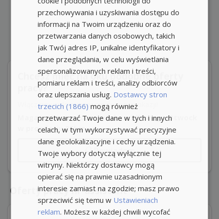
cookie i podobnych technologii do
przechowywania i uzyskiwania dostępu do
informacji na Twoim urządzeniu oraz do
przetwarzania danych osobowych, takich
jak Twój adres IP, unikalne identyfikatory i
dane przeglądania, w celu wyświetlania
spersonalizowanych reklam i treści,
Chcesz mieć na oku podobne oferty
pomiaru reklam i treści, analizy odbiorców
pracy?
oraz ulepszania usług.
Dostawcy stron
Włącz powiadomienia i nie przegap okazji!
trzecich (1866)
mogą również
Magazynier operator wózka widłowego Otwock
przetwarzać Twoje dane w tych i innych
w promieniu 25km
celach, w tym wykorzystywać precyzyjne
dane geolokalizacyjne i cechy urządzenia.
Powiadom
Twoje wybory dotyczą wyłącznie tej
witryny. Niektórzy dostawcy mogą
opierać się na prawnie uzasadnionym
interesie zamiast na zgodzie; masz prawo
Oferty pracy hr-assistant
sprzeciwić się temu w
Ustawieniach
reklam
. Możesz w każdej chwili wycofać