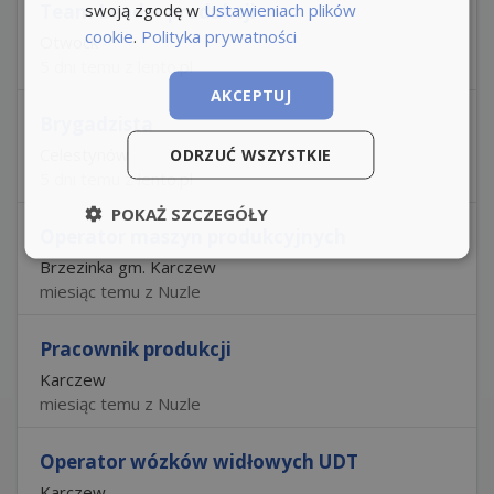
swoją zgodę w
Ustawieniach plików
Team Leader produkcji
cookie
.
Polityka prywatności
Otwock
5 dni temu z lento.pl
AKCEPTUJ
Brygadzista
Celestynów
ODRZUĆ WSZYSTKIE
5 dni temu z lento.pl
POKAŻ SZCZEGÓŁY
Operator maszyn produkcyjnych
Brzezinka gm. Karczew
miesiąc temu z Nuzle
Pracownik produkcji
Karczew
miesiąc temu z Nuzle
Operator wózków widłowych UDT
Karczew