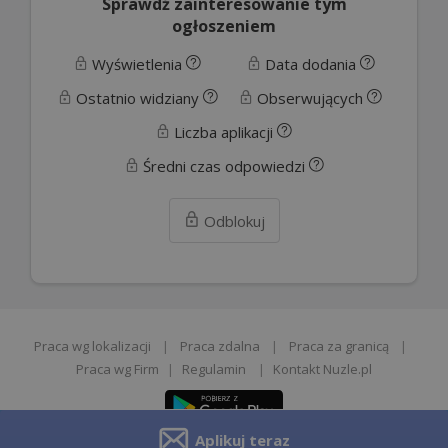
Sprawdź zainteresowanie tym
ogłoszeniem
Wyświetlenia
Data dodania
Ostatnio widziany
Obserwujących
Liczba aplikacji
Średni czas odpowiedzi
Odblokuj
Praca wg lokalizacji
|
Praca zdalna
|
Praca za granicą
|
Praca wg Firm
|
Regulamin
|
Kontakt Nuzle.pl
Aplikuj teraz