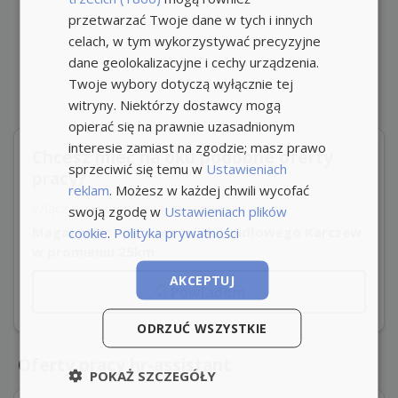
przetwarzać Twoje dane w tych i innych
celach, w tym wykorzystywać precyzyjne
dane geolokalizacyjne i cechy urządzenia.
Twoje wybory dotyczą wyłącznie tej
witryny. Niektórzy dostawcy mogą
opierać się na prawnie uzasadnionym
interesie zamiast na zgodzie; masz prawo
Chcesz mieć na oku podobne oferty
sprzeciwić się temu w
Ustawieniach
pracy?
reklam
. Możesz w każdej chwili wycofać
Włącz powiadomienia i nie przegap okazji!
swoją zgodę w
Ustawieniach plików
Magazynier operator wózka widłowego Karczew
cookie
.
Polityka prywatności
w promieniu 25km
AKCEPTUJ
Powiadom
ODRZUĆ WSZYSTKIE
Oferty pracy hr-assistant
POKAŻ SZCZEGÓŁY