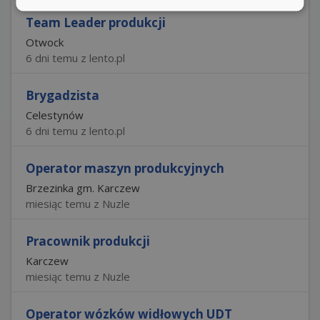
Team Leader produkcji
Otwock
6 dni temu z lento.pl
Brygadzista
Celestynów
6 dni temu z lento.pl
Operator maszyn produkcyjnych
Brzezinka gm. Karczew
miesiąc temu z Nuzle
Pracownik produkcji
Karczew
miesiąc temu z Nuzle
Operator wózków widłowych UDT