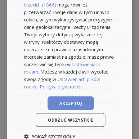
trzecich (1866)
mogą również
rezygnacja@koncepcja.eu
przetwarzać Twoje dane w tych i innych
celach, w tym wykorzystywać precyzyjne
Dziękujemy za przesłane dokumenty, po wstępnej
selekcji, skontaktujemy się z wybranymi
dane geolokalizacyjne i cechy urządzenia.
kandydatami.
Twoje wybory dotyczą wyłącznie tej
Agencja pracy
Koncepcja, Wrocław ul. Podwale 62/2,
witryny. Niektórzy dostawcy mogą
Nr tel. +48 664 134 234
opierać się na prawnie uzasadnionym
+ 48 (71 343 80 73)
interesie zamiast na zgodzie; masz prawo
(w przypadku niedostępności pozostałych telefonów
sprzeciwić się temu w
Ustawieniach
+ 48
791
- pokaż numer telefonu -
)
reklam
. Możesz w każdej chwili wycofać
Posiadamy wiele innych ofert pracy także w innych
swoją zgodę w
Ustawieniach plików
lokalizacjach – podaj nam swoje życzenia i
cookie
.
Polityka prywatności
preferencje a dopasujemy odpowiednią ofertę.
E.Mail: rekrutacja@koncepcja.eu
Więcej ofert pracy na naszej stronie internetowej:
AKCEPTUJ
www.koncepcja.eu
Zapraszamy do polubienia lub obserwowania
ODRZUĆ WSZYSTKIE
naszych mediów społecznościowych:
- https://www.facebook.com/koncepcja.eu/
-
POKAŻ SZCZEGÓŁY