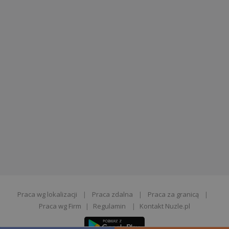
Praca wg lokalizacji
|
Praca zdalna
|
Praca za granicą
|
Praca wg Firm
|
Regulamin
|
Kontakt Nuzle.pl