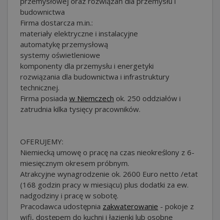
przemysłowej oraz rozwiązań dla przemysłu i
budownictwa
Firma dostarcza m.in.:
materiały elektryczne i instalacyjne
automatykę przemysłową
systemy oświetleniowe
komponenty dla przemysłu i energetyki
rozwiązania dla budownictwa i infrastruktury
technicznej.
Firma posiada
w Niemczech
ok. 250 oddziałów i
zatrudnia kilka tysięcy pracowników.
OFERUJEMY:
Niemiecką umowę o pracę na czas nieokreślony z 6-
miesięcznym okresem próbnym.
Atrakcyjne wynagrodzenie ok. 2600 Euro netto /etat
(168 godzin pracy w miesiącu) plus dodatki za ew.
nadgodziny i pracę w sobotę.
Pracodawca udostępnia
zakwaterowanie
- pokoje z
wifi, dostępem do kuchni i łazienki lub osobne