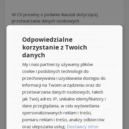
W CV prosimy o podanie klauzuli dotyczącej
przetwarzania danych osobowych
Na potrzeby tylko powyższej rekrutacji:
Wyrażam zgodę na przetwarzanie danych
Odpowiedzialne
osobowych zawartych w mojej aplikacji przez
korzystanie z Twoich
Koncepcja z siedzibą we Wrocławiu ul. Podwale
62/2, 50-010 Wrocław na potrzeby
danych
przeprowadzenia procesu rekrutacji.
My i nasi partnerzy używamy plików
Na potrzeby długofalowego procesu rekrutacyjnego:
cookie i podobnych technologii do
Wyrażam zgodę na przetwarzanie danych
osobowych zawartych w mojej aplikacji przez
przechowywania i uzyskiwania dostępu do
Koncepcja z siedzibą we Wrocławiu na potrzeby
informacji na Twoim urządzeniu oraz do
przyszłych procesów rekrutacji oraz przesyłanie
przetwarzania danych osobowych, takich
aktualnych ofert pracy odpowiadających mojemu
jak Twój adres IP, unikalne identyfikatory i
profilowi zawodowemu.
dane przeglądania, w celu wyświetlania
Informujemy, ze przesłanie cv oznacza jednoczesną
spersonalizowanych reklam i treści,
zgodę na przetwarzanie Państwa danych
pomiaru reklam i treści, analizy odbiorców
osobowych. Zgodę można odwołać w każdej chwili
oraz ulepszania usług.
Dostawcy stron
wysyłając nam maila na adres: