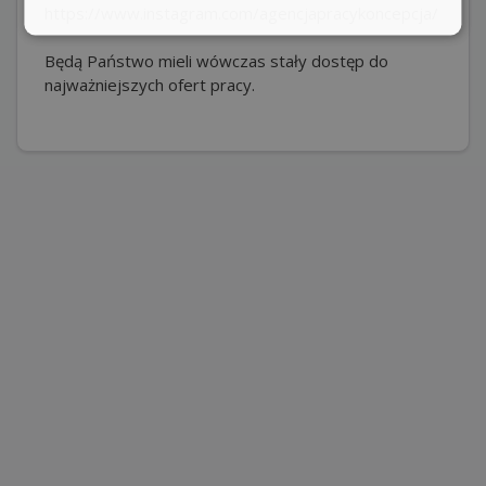
https://www.instagram.com/agencjapracykoncepcja/
Będą Państwo mieli wówczas stały dostęp do
najważniejszych ofert pracy.