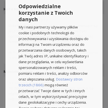
Odpowiedzialne
Ната Натк
korzystanie z Twoich
danych
17 styczeń 2025 10:10
Dobre towarzystwo. Wypłaty za ostatnie miesiące są
My i nasi partnerzy używamy plików
jeszcze wcześniejsze niż zwykle, nigdy nie było
cookie i podobnych technologii do
opóźnień w wypłatach wynagrodzeń. Pracuję w tej
przechowywania i uzyskiwania dostępu do
firmie już rok i polecam ją wszystkim.
informacji na Twoim urządzeniu oraz do
przetwarzania danych osobowych, takich
Pomocna (
0
)
Odpowiedz
Zgłoś naruszenie
jak Twój adres IP, unikalne identyfikatory i
opinia z
Google
dane przeglądania, w celu wyświetlania
spersonalizowanych reklam i treści,
Максим Сошин
pomiaru reklam i treści, analizy odbiorców
oraz ulepszania usług.
Dostawcy stron
01 sierpień 2024 15:05
trzecich (1866)
mogą również
To dobra agencja, pracuję od 6 miesięcy, pensje są
przetwarzać Twoje dane w tych i innych
wypłacane regularnie i na czas, koordynatorzy
celach, w tym wykorzystywać precyzyjne
odpowiadają nawet w nocy.
dane geolokalizacyjne i cechy urządzenia.
Twoje wybory dotyczą wyłącznie tej