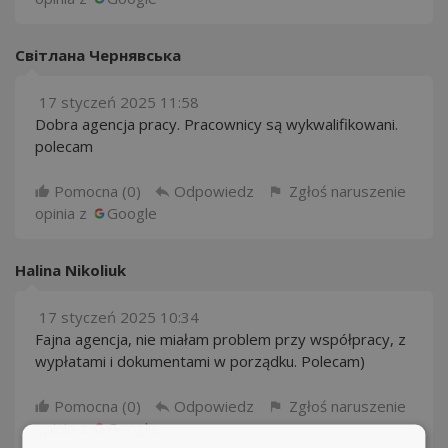
Світлана Чернявська
17 styczeń 2025 11:58
Dobra agencja pracy. Pracownicy są wykwalifikowani.
polecam
Pomocna (
0
)
Odpowiedz
Zgłoś naruszenie
opinia z
Google
Halina Nikoliuk
17 styczeń 2025 10:34
Fajna agencja, nie miałam problem przy współpracy, z
wypłatami i dokumentami w porządku. Polecam)
Pomocna (
0
)
Odpowiedz
Zgłoś naruszenie
opinia z
Google