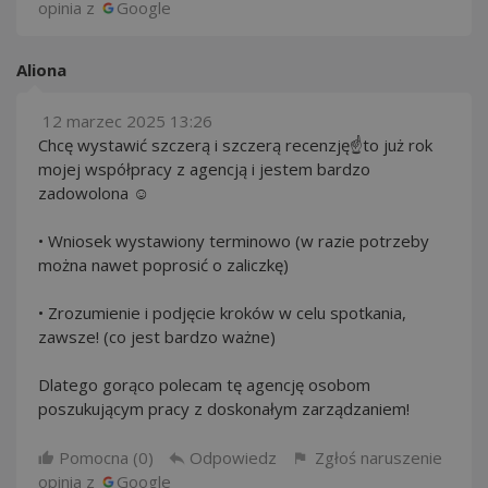
opinia z
Google
Aliona
12 marzec 2025 13:26
Chcę wystawić szczerą i szczerą recenzję☝️to już rok
mojej współpracy z agencją i jestem bardzo
zadowolona ☺️
• Wniosek wystawiony terminowo (w razie potrzeby
można nawet poprosić o zaliczkę)
• Zrozumienie i podjęcie kroków w celu spotkania,
zawsze! (co jest bardzo ważne)
Dlatego gorąco polecam tę agencję osobom
poszukującym pracy z doskonałym zarządzaniem!
Pomocna (
0
)
Odpowiedz
Zgłoś naruszenie
opinia z
Google