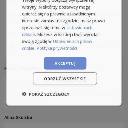
Rekruterzy są zawsze uprzejmi.
witryny. Niektórzy dostawcy mogą
opierać się na prawnie uzasadnionym
Ogólnie jestem zadowolony z pracy za pośrednictwem
tej agencji, polecam!
interesie zamiast na zgodzie; masz prawo
sprzeciwić się temu w
Ustawieniach
P.s. Będę z nimi nadal współpracować
reklam
. Możesz w każdej chwili wycofać
swoją zgodę w
Ustawieniach plików
Pomocna (
0
)
Odpowiedz
Zgłoś naruszenie
cookie
.
Polityka prywatności
opinia z
Google
AKCEPTUJ
Юрко Людмила
ODRZUĆ WSZYSTKIE
29 maj 2024 22:11
POKAŻ SZCZEGÓŁY
Pomocna (
0
)
Odpowiedz
Zgłoś naruszenie
opinia z
Google
Alina Skulska