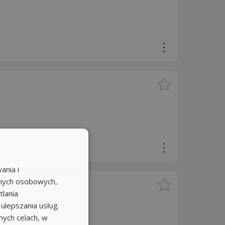
ania i
anych osobowych,
tlania
 ulepszania usług.
ych celach, w