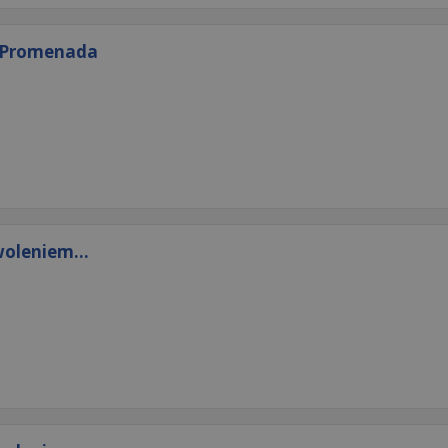
y Promenada
oleniem...