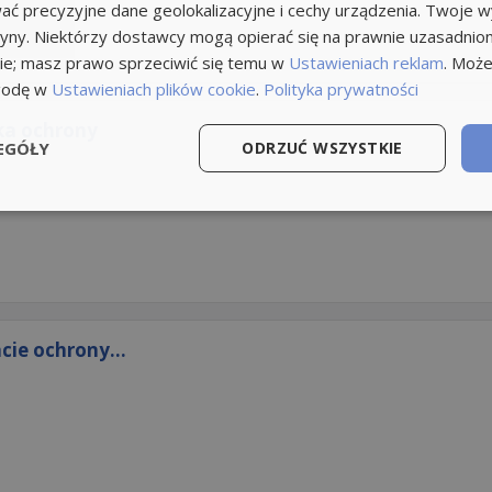
ć precyzyjne dane geolokalizacyjne i cechy urządzenia. Twoje 
tryny. Niektórzy dostawcy mogą opierać się na prawnie uzasadnio
ie; masz prawo sprzeciwić się temu w
Ustawieniach reklam
. Może
godę w
Ustawieniach plików cookie
.
Polityka prywatności
ka ochrony
EGÓŁY
ODRZUĆ WSZYSTKIE
cie ochrony...