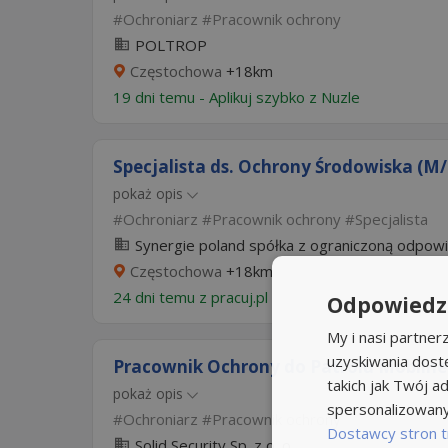
Ochroniarz
Pracownik ochrony
POLTROP
Częstochowa
+18km
19 dni temu -
Aplikuj szybko z Nuzle
Specjalista ds. Ochrony Środowiska (M/
pokaż opis
Ochroniarz
Pracownik ochrony
Specjalista
Synergie poland spółka z ograniczoną odpowi
Częstochowa
+18km
24 dni temu z
pracuj.pl
Odpowiedzi
My i nasi partne
uzyskiwania dost
Pracownik Ochrony do Patrolu Mobilne
takich jak Twój ad
pokaż opis
spersonalizowanyc
Ochroniarz
Pracownik ochrony
Dostawcy stron t
Solid Security Sp. z o. o