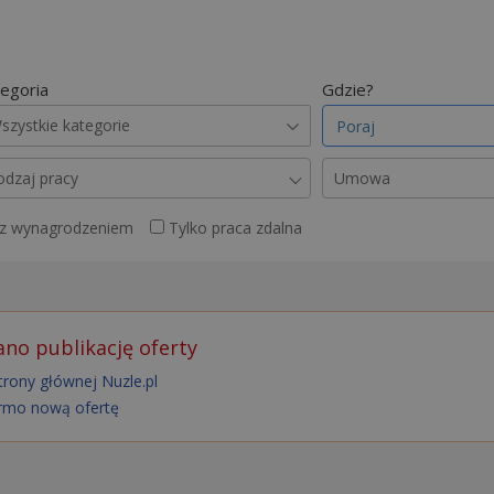
egoria
Gdzie?
szystkie kategorie
odzaj pracy
Umowa
 z wynagrodzeniem
Tylko praca zdalna
no publikację oferty
trony głównej Nuzle.pl
rmo nową ofertę