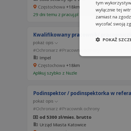
tym wykorzystywa
Częstochowa
+18km
wyłącznie tej wi
29 dni temu z
pracuj.pl
zamiast na zgodz
wycofać swoją z
Kwalifikowany pracownik/ pracownicz
POKAŻ SZCZ
pokaż opis
Ochroniarz
Pracownik ochrony
Impel
Częstochowa
+18km
Aplikuj szybko z Nuzle
Podinspektor / podinspektorka w refera
pokaż opis
Ochroniarz
Pracownik ochrony
od 5300 zł/mies. brutto
Urząd Miasta Katowice