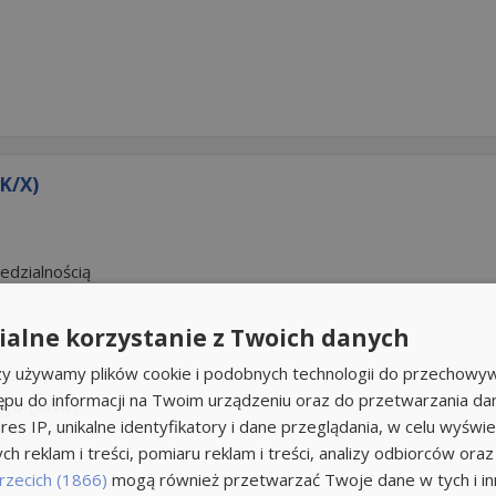
K/X)
edzialnością
alne korzystanie z Twoich danych
rzy używamy plików cookie i podobnych technologii do przechowyw
ępu do informacji na Twoim urządzeniu oraz do przetwarzania d
go (k/m)
res IP, unikalne identyfikatory i dane przeglądania, w celu wyświe
h reklam i treści, pomiaru reklam i treści, analizy odbiorców oraz
rzecich (1866)
mogą również przetwarzać Twoje dane w tych i inn