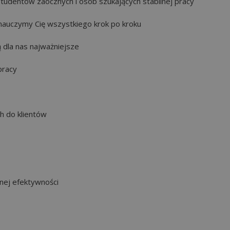
studentów zaocznych i osób szukających stabilnej pracy
 nauczymy Cię wszystkiego krok po kroku
 dla nas najważniejsze
pracy
 do klientów
nej efektywności