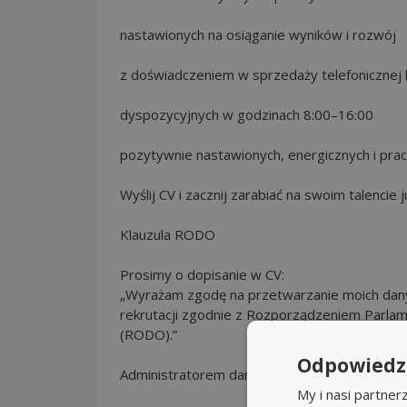
nastawionych na osiąganie wyników i rozwój
z doświadczeniem w sprzedaży telefonicznej lu
dyspozycyjnych w godzinach 8:00–16:00
pozytywnie nastawionych, energicznych i pra
Wyślij CV i zacznij zarabiać na swoim talencie j
Klauzula RODO
Prosimy o dopisanie w CV:
„Wyrażam zgodę na przetwarzanie moich dany
rekrutacji zgodnie z Rozporządzeniem Parlam
(RODO).”
Odpowiedzi
Administratorem danych osobowych jest Froń 
My i nasi partne