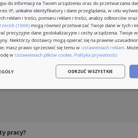
ępu do informacji na Twoim urządzeniu oraz do przetwarzania d
Aplikuj teraz
res IP, unikalne identyfikatory i dane przeglądania, w celu wyświe
h reklam i treści, pomiaru reklam i treści, analizy odbiorców oraz
rzecich (1866)
mogą również przetwarzać Twoje dane w tych i inn
ć precyzyjne dane geolokalizacyjne i cechy urządzenia. Twoje 
tryny. Niektórzy dostawcy mogą opierać się na prawnie uzasadnio
ie; masz prawo sprzeciwić się temu w
Ustawieniach reklam
. Może
godę w
Ustawieniach plików cookie
.
Polityka prywatności
EGÓŁY
ODRZUĆ WSZYSTKIE
ty pracy?