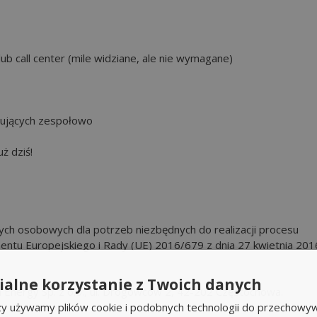
b call center (mile widziane, ale nie wymagane)
cujących zespołowo
uż dziś!
ch osobowych dla potrzeb niezbędnych do realizacji procesu
entu Europejskiego i Rady (UE) 2016/679 z dnia 27 kwietnia 2016
alne korzystanie z Twoich danych
Energy Sp. z o.o., ul. Drogowców 2, 42-202 Częstochowa.
rzy używamy plików cookie i podobnych technologii do przechowyw