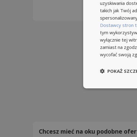
uzyskiwania dost
takich jak Twój ad
spersonalizowanyc
Dostawcy stron t
tym wykorzystywa
wyłącznie tej wi
zamiast na zgodz
wycofać swoją z
POKAŻ SZCZ
Chcesz mieć na oku podobne ofer