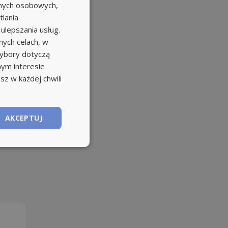
anych osobowych,
tlania
 ulepszania usług.
ych celach, w
wybory dotyczą
nym interesie
sz w każdej chwili
AKCEPTUJ