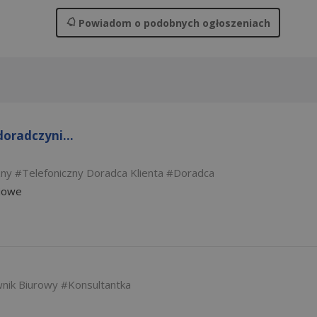
Powiadom
o podobnych ogłoszeniach
oradczyni...
zny
Telefoniczny Doradca Klienta
Doradca
niowe
nik Biurowy
Konsultantka