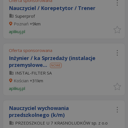
Oferta sponsorowana
Nauczyciel / Korepetytor / Trener
Superprof
Poznań
+9km
aplikuj.pl
Oferta sponsorowana
Inżynier / ka Sprzedaży (instalacje
przemysłowe...
NOWE
INSTAL-FILTER SA
Kościan
+31km
aplikuj.pl
Nauczyciel wychowania
przedszkolnego (k/m)
PRZEDSZKOLE U 7 KRASNOLUDKÓW sp. z o.o