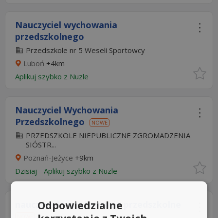
Nauczyciel wychowania
przedszkolnego
Przedszkole nr 5 Weseli Sportowcy
Luboń
+4km
Aplikuj szybko z Nuzle
Nauczyciel Wychowania
Przedszkolnego
NOWE
PRZEDSZKOLE NIEPUBLICZNE ZGROMADZENIA
SIÓSTR...
Poznań-Jeżyce
+9km
Dzisiaj
-
Aplikuj szybko z Nuzle
Odpowiedzialne
nauczyciel - wychowanie przedszkolne
NOWE