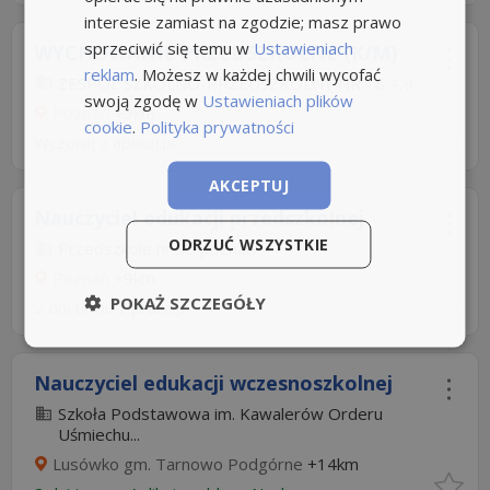
interesie zamiast na zgodzie; masz prawo
sprzeciwić się temu w
Ustawieniach
WYCHOWANIE PRZEDSZKOLNE (K/M)
reklam
. Możesz w każdej chwili wycofać
ZESPÓŁ SZKOLNO-PRZEDSZKOLNY NR 18
4,9
swoją zgodę w
Ustawieniach plików
Poznań
+9km
cookie
.
Polityka prywatności
Wczoraj
z
aplikuj.pl
AKCEPTUJ
Nauczyciel edukacji przedszkolnej
ODRZUĆ WSZYSTKIE
Przedszkole nr 35 poznań
Poznań
+9km
POKAŻ SZCZEGÓŁY
2 dni temu z
praca.pl
Nauczyciel edukacji wczesnoszkolnej
Szkoła Podstawowa im. Kawalerów Orderu
Uśmiechu...
Lusówko gm. Tarnowo Podgórne
+14km