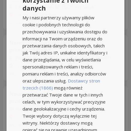
korzystanie z Twoich
PRZEDSZKOLE NR 86 TĘCZOWY ŚWIAT
danych
Poznań-Jeżyce
+9km
My i nasi partnerzy używamy plików
Dzisiaj
-
Aplikuj szybko z Nuzle
cookie i podobnych technologii do
przechowywania i uzyskiwania dostępu do
informacji na Twoim urządzeniu oraz do
Nauczyciel wychowania
przetwarzania danych osobowych, takich
przedszkolnego
jak Twój adres IP, unikalne identyfikatory i
PRZEDSZKOLE GALILEO NR 200 W POZNANIU
dane przeglądania, w celu wyświetlania
Poznań-Jeżyce
+9km
spersonalizowanych reklam i treści,
pomiaru reklam i treści, analizy odbiorców
Wczoraj
-
Aplikuj szybko z Nuzle
oraz ulepszania usług.
Dostawcy stron
trzecich (1866)
mogą również
Nauczyciel wychowania
przetwarzać Twoje dane w tych i innych
przedszkolnego
celach, w tym wykorzystywać precyzyjne
dane geolokalizacyjne i cechy urządzenia.
Publiczne Przedszkole Familijne Ranczo
Twoje wybory dotyczą wyłącznie tej
Poznań-Jeżyce
+9km
witryny. Niektórzy dostawcy mogą
Wczoraj
-
Aplikuj szybko z Nuzle
opierać się na prawnie uzasadnionym