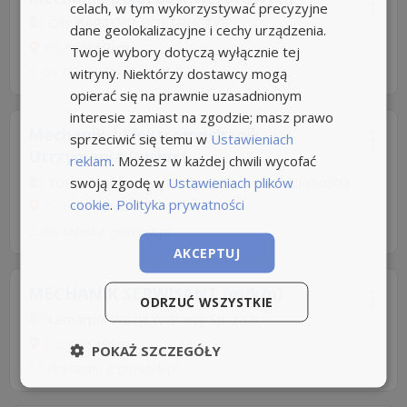
celach, w tym wykorzystywać precyzyjne
Olis BARTOSZ BOŁTRUCZYK
dane geolokalizacyjne i cechy urządzenia.
Poznań
+9km
Twoje wybory dotyczą wyłącznie tej
5 dni temu z
gowork.pl
witryny. Niektórzy dostawcy mogą
opierać się na prawnie uzasadnionym
interesie zamiast na zgodzie; masz prawo
Mechanik / Elektromechanik
sprzeciwić się temu w
Ustawieniach
Utrzymania Ruchu (...
reklam
. Możesz w każdej chwili wycofać
York pl spółka z ograniczoną odpowiedzialnością...
swoją zgodę w
Ustawieniach plików
cookie
.
Polityka prywatności
Poznań
+9km
5 dni temu z
gowork.pl
AKCEPTUJ
MECHANIK SERWISANT (m/k/n)
ODRZUĆ WSZYSTKIE
Lemarpol Wózki Widłowe Sp. zo.o
Poznań
+9km
POKAŻ SZCZEGÓŁY
11 dni temu z
gowork.pl