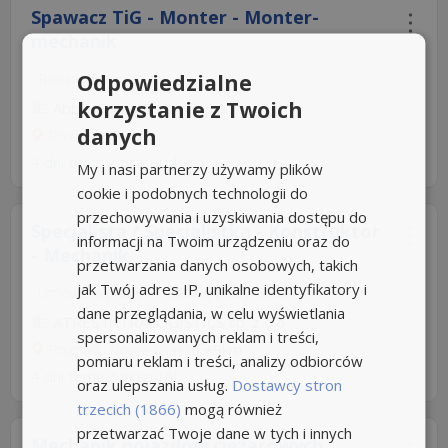
Spawacz TiG - Monter - Monter-
mechanik
Odpowiedzialne
Rodzaj pracy: Stała
korzystanie z Twoich
Abble Group Sp. z o.o
5,0
danych
Poznań
+9km
4 dni temu z
pracuj.pl
My i nasi partnerzy używamy plików
cookie i podobnych technologii do
przechowywania i uzyskiwania dostępu do
Specjalista / Specjalistka - Konstruktor
informacji na Twoim urządzeniu oraz do
- Mechanik
przetwarzania danych osobowych, takich
jak Twój adres IP, unikalne identyfikatory i
Umowa o pracę
Rodzaj pracy: Stała
dane przeglądania, w celu wyświetlania
ATRES INTRALOGISTICS sp. z o.o
spersonalizowanych reklam i treści,
Poznań, Nowe Miasto
+9km
pomiaru reklam i treści, analizy odbiorców
4 dni temu z
pracuj.pl
oraz ulepszania usług.
Dostawcy stron
trzecich (1866)
mogą również
przetwarzać Twoje dane w tych i innych
Mechanik pojazdów ciężarowych