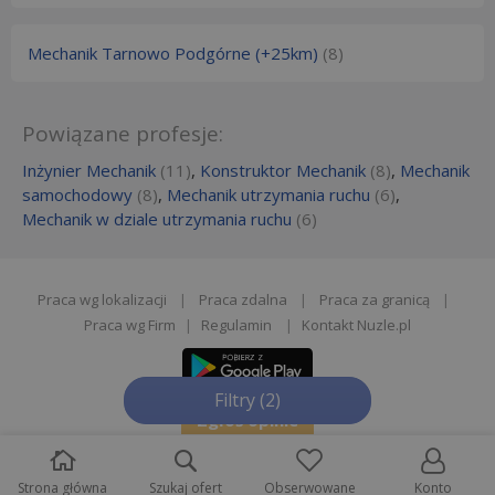
Mechanik Tarnowo Podgórne (+25km)
(8)
Powiązane profesje:
Inżynier Mechanik
(11)
,
Konstruktor Mechanik
(8)
,
Mechanik
samochodowy
(8)
,
Mechanik utrzymania ruchu
(6)
,
Mechanik w dziale utrzymania ruchu
(6)
Praca wg lokalizacji
|
Praca zdalna
|
Praca za granicą
|
Praca wg Firm
|
Regulamin
|
Kontakt Nuzle.pl
Filtry
(2)
Zgłoś opinie
Strona główna
Szukaj ofert
Obserwowane
Konto