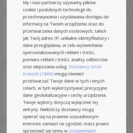
6 dni temu z
pracuj.pl
My i nasi partnerzy używamy plików
cookie i podobnych technologii do
przechowywania i uzyskiwania dostępu do
Kierownik projektów sanitarno-
informacji na Twoim urządzeniu oraz do
budowlanych (m/k)
przetwarzania danych osobowych, takich
Adecco Poland Sp. z o. o
5,0
jak Twój adres IP, unikalne identyfikatory i
Poznań
dane przeglądania, w celu wyświetlania
+9km
spersonalizowanych reklam i treści,
7 dni temu z
hrlink.pl
pomiaru reklam i treści, analizy odbiorców
oraz ulepszania usług.
Dostawcy stron
Sprzedawca materiałów budowlanych
trzecich (1866)
mogą również
przetwarzać Twoje dane w tych i innych
Umowa o pracę
Rodzaj pracy: Stała
celach, w tym wykorzystywać precyzyjne
TADOS Sp.j
dane geolokalizacyjne i cechy urządzenia.
Stęszew
+10km
Twoje wybory dotyczą wyłącznie tej
witryny. Niektórzy dostawcy mogą
9 dni temu z
pracuj.pl
opierać się na prawnie uzasadnionym
interesie zamiast na zgodzie; masz prawo
MALARZ budowlany bez Zeitkonta,
sprzeciwić się temu w
Ustawieniach