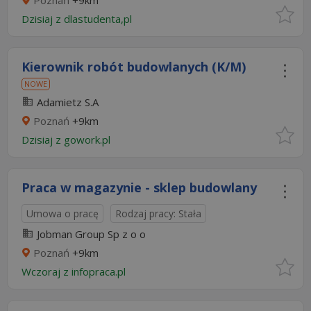
Poznań
+9km
Dzisiaj
z
dlastudenta,pl
Kierownik robót budowlanych (K/M)
NOWE
Adamietz S.A
Poznań
+9km
Dzisiaj
z
gowork.pl
Praca w magazynie - sklep budowlany
Umowa o pracę
Rodzaj pracy: Stała
Jobman Group Sp z o o
Poznań
+9km
Wczoraj
z
infopraca.pl