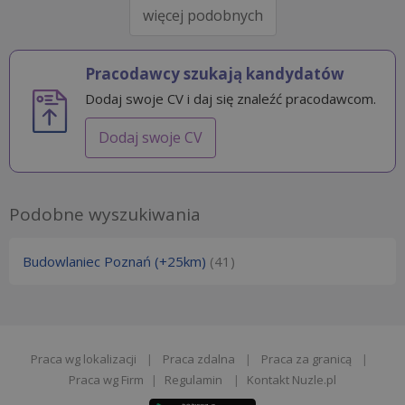
więcej podobnych
Pracodawcy szukają kandydatów
Dodaj swoje CV i daj się znaleźć pracodawcom.
Dodaj swoje CV
Podobne wyszukiwania
Budowlaniec Poznań (+25km)
(41)
Praca wg lokalizacji
|
Praca zdalna
|
Praca za granicą
|
Praca wg Firm
|
Regulamin
|
Kontakt Nuzle.pl