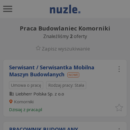
Praca Budowlaniec Komorniki
Znaleźliśmy
2
oferty
Zapisz wyszukiwanie
Serwisant / Serwisantka Mobilna
Maszyn Budowlanych
NOWE
Umowa o pracę
Rodzaj pracy: Stała
Liebherr Polska Sp. z o.o
Komorniki
Dzisiaj
z
praca.pl
PRACOWNIK BUDOWLANY