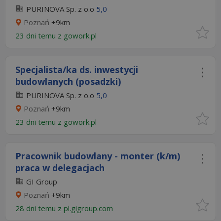
PURINOVA Sp. z o.o
5,0
Poznań
+9km
23 dni temu z
gowork.pl
Specjalista/ka ds. inwestycji
budowlanych (posadzki)
PURINOVA Sp. z o.o
5,0
Poznań
+9km
23 dni temu z
gowork.pl
Pracownik budowlany - monter (k/m)
praca w delegacjach
GI Group
Poznań
+9km
28 dni temu z
pl.gigroup.com