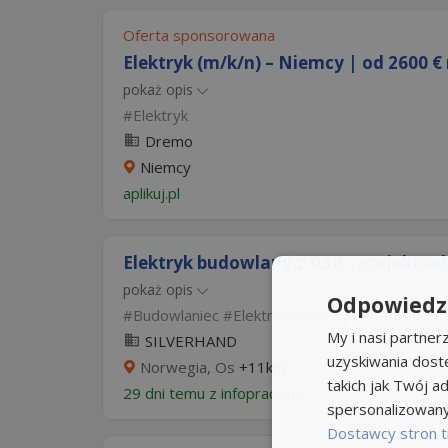
Oferta sponsorowana
Elektryk (m/k/n) – Niemcy | od 2600 € 
pokaż opis
Elektryk
Dremo
Niemcy
aplikuj.pl
Elektryk budowlany z DSB - projekt od 
pokaż opis
Odpowiedzi
Budowlaniec
Elektryk
Elektryk Budowlany
My i nasi partne
SILVERHAND
uzyskiwania dost
Norwegia, Os
+11km
takich jak Twój ad
29 dni temu z
infopraca.pl
spersonalizowanyc
Dostawcy stron t