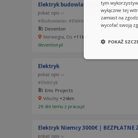
tym wykorzystywa
Elektryk budowlany (Norwegia, Os)
wyłącznie tej wi
pokaż opis
zamiast na zgodz
Budowlaniec
Elektryk
Elektryk Budowlany
wycofać swoją z
Deventon
Norwegia, Os
+11km
POKAŻ SZCZ
deventon.pl
Elektryk
pokaż opis
Elektryk
Emc Projects
Włochy
+24km
29 dni temu z
praca.pl
Elektryk Niemcy 3000€ | BEZPŁATNE 
pokaż opis