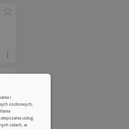
ania i
anych osobowych,
tlania
 ulepszania usług.
ych celach, w