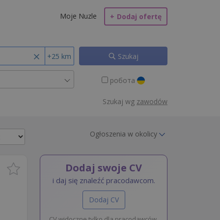
Moje Nuzle
+
Dodaj ofertę
+25 km
Szukaj
робота
Szukaj wg
zawodów
Ogłoszenia w okolicy
Dodaj swoje CV
i daj się znaleźć pracodawcom.
Dodaj CV
CV widoczne tylko dla pracodawców.