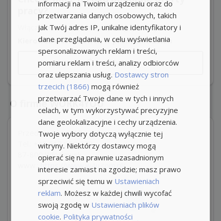
informacji na Twoim urządzeniu oraz do
pracy?
przetwarzania danych osobowych, takich
jak Twój adres IP, unikalne identyfikatory i
Włącz powiadomienia i nie przegap okazji!
dane przeglądania, w celu wyświetlania
Kierowca C Włocławek w promieniu 25km
spersonalizowanych reklam i treści,
pomiaru reklam i treści, analizy odbiorców
Powiadom
oraz ulepszania usług.
Dostawcy stron
trzecich (1866)
mogą również
przetwarzać Twoje dane w tych i innych
O firmie WORK4YOU
celach, w tym wykorzystywać precyzyjne
dane geolokalizacyjne i cechy urządzenia.
Przedmiejska 5/10
Twoje wybory dotyczą wyłącznie tej
Tel.: +48 517 982 779
witryny. Niektórzy dostawcy mogą
87-800 Włocławek
opierać się na prawnie uzasadnionym
www.:
https://www.w4u.com.pl/
interesie zamiast na zgodzie; masz prawo
sprzeciwić się temu w
Ustawieniach
reklam
. Możesz w każdej chwili wycofać
swoją zgodę w
Ustawieniach plików
cookie
.
Polityka prywatności