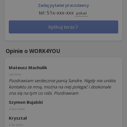
Zadaj pytanie pracodawcy
tel: 51x-xxx-xxx
pokaż
Aplikuj teraz
Opinie o WORK4YOU
Mateusz Machulik
rok temu
Pozdrawiam serdecznie panią Sandre. Nigdy nie unikła
kontaktu ze mną, można na niej polegać i doskonale
zna się na tym co robi. Pozdrawiam
Szymon Bujalski
2 lata temu
Kryształ
5 lat temu