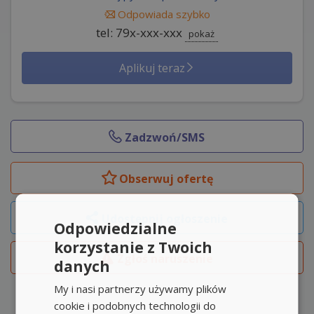
Odpowiada szybko
tel: 79x-xxx-xxx
pokaż
Aplikuj teraz
Zadzwoń/SMS
Obserwuj
ofertę
Udostępnij ogłoszenie
Odpowiedzialne
korzystanie z Twoich
Zgłoś naruszenie
danych
My i nasi partnerzy używamy plików
cookie i podobnych technologii do