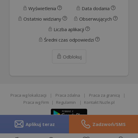
Wyświetlenia
Data dodania
Ostatnio widziany
Obserwujących
Liczba aplikacji
Średni czas odpowiedzi
Odblokuj
Praca wg lokalizacji
|
Praca zdalna
|
Praca za granicą
|
Praca wg Firm
|
Regulamin
|
Kontakt Nuzle.pl
Aplikuj teraz
Zadzwoń/SMS
Zgłoś opinie