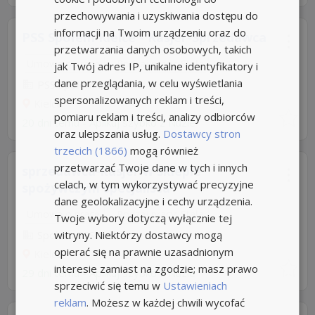
przechowywania i uzyskiwania dostępu do
informacji na Twoim urządzeniu oraz do
PSS Społem Kielce - Kasjer-Sprzedawca
przetwarzania danych osobowych, takich
Umowa o pracę
Rodzaj pracy: Stała
jak Twój adres IP, unikalne identyfikatory i
dane przeglądania, w celu wyświetlania
PSS Społem Kielce
spersonalizowanych reklam i treści,
Kielce
pomiaru reklam i treści, analizy odbiorców
20 dni temu -
Aplikuj szybko z Nuzle
oraz ulepszania usług.
Dostawcy stron
trzecich (1866)
mogą również
przetwarzać Twoje dane w tych i innych
sprzedawca-kasjer w sklepie
celach, w tym wykorzystywać precyzyjne
spożywczym specjalista
dane geolokalizacyjne i cechy urządzenia.
Umowa o pracę
Rodzaj pracy: Stała
Twoje wybory dotyczą wyłącznie tej
witryny. Niektórzy dostawcy mogą
Społem PSS Kielce
opierać się na prawnie uzasadnionym
Kielce
interesie zamiast na zgodzie; masz prawo
29 dni temu -
Aplikuj szybko z Nuzle
sprzeciwić się temu w
Ustawieniach
reklam
. Możesz w każdej chwili wycofać