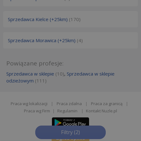
Sprzedawca Kielce (+25km)
(170)
Sprzedawca Morawica (+25km)
(4)
Powiązane profesje:
Sprzedawca w sklepie
(10)
,
Sprzedawca w sklepie
odzieżowym
(111)
Praca wg lokalizacji
|
Praca zdalna
|
Praca za granicą
|
Praca wg Firm
|
Regulamin
|
Kontakt Nuzle.pl
Filtry
(2)
Zgłoś opinie