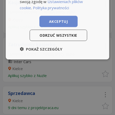
swoją zgodę w
Ustawieniach plików
Kasjer sprzedawca
cookie
.
Polityka prywatności
Umowa zlecenie
Rodzaj pracy: Stała
Kielce
AKCEPTUJ
Aplikuj szybko z Nuzle
ODRZUĆ WSZYSTKIE
Zatrudnimy kasjerkę
POKAŻ SZCZEGÓŁY
Umowa o pracę
Rodzaj pracy: Stała
Inter Cars
Kielce
Aplikuj szybko z Nuzle
Sprzedawca
Kielce
9 dni temu z
projektpraca.eu