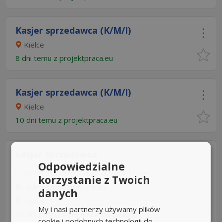
Kasjer sprzedawca (K/M/I)
Kielce
8 dni temu z
projektpraca.eu
Kasjer sprzedawca (K/M/I)
Kielce
10 dni temu z
projektpraca.eu
kasjer sprzedawca
Odpowiedzialne
Umowa zlecenie
Rodzaj pracy: Stała
korzystanie z Twoich
Sklep spożywczy Żabka
danych
Kielce
My i nasi partnerzy używamy plików
16 dni temu -
Aplikuj szybko z Nuzle
cookie i podobnych technologii do