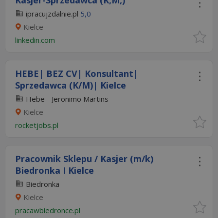
Kasjer-Sprzedawca (K,M,)
ipracujzdalnie.pl
5,0
Kielce
linkedin.com
HEBE| BEZ CV| Konsultant|
Sprzedawca (K/M)| Kielce
Hebe - Jeronimo Martins
Kielce
rocketjobs.pl
Pracownik Sklepu / Kasjer (m/k)
Biedronka I Kielce
Biedronka
Kielce
pracawbiedronce.pl