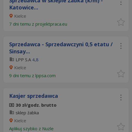
Sprzedawca w sklepie Żabka (k/m) -
Katowice...
Kielce
7 dni temu z
projektpraca.eu
Sprzedawca - Sprzedawczyni 0,5 etatu /
Sinsay...
LPP S.A
4,8
Kielce
9 dni temu z
lppsa.com
Kasjer sprzedawca
30 zł/godz. brutto
sklep żabka
Kielce
Aplikuj szybko z Nuzle