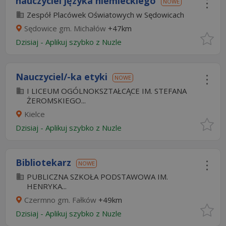
nauczyciel języka niemieckiego
NOWE
Zespół Placówek Oświatowych w Sędowicach
Sędowice gm. Michałów
+47km
Dzisiaj
-
Aplikuj szybko z Nuzle
Nauczyciel/-ka etyki
NOWE
I LICEUM OGÓLNOKSZTAŁCĄCE IM. STEFANA
ŻEROMSKIEGO...
Kielce
Dzisiaj
-
Aplikuj szybko z Nuzle
Bibliotekarz
NOWE
PUBLICZNA SZKOŁA PODSTAWOWA IM.
HENRYKA...
Czermno gm. Fałków
+49km
Dzisiaj
-
Aplikuj szybko z Nuzle