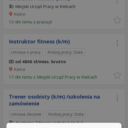
Miejski Urząd Pracy w Kielcach
Kielce
13 dni temu z
praca.pl
Instruktor fitness (k/m)
Umowa o pracę
Rodzaj pracy: Stała
od 4806 zł/mies. brutto
Kielce
17 dni temu z
Miejski Urząd Pracy w Kielcach
Trener osobisty (k/m) /szkolenia na
zamówienie
Umowa zlecenie
Rodzaj pracy: Stała
Akademia Zdrowia Izabela Łajs
5,0