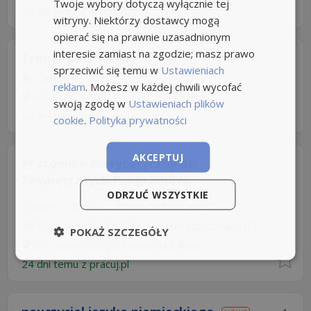
Twoje wybory dotyczą wyłącznie tej
26 dni temu z
pracuj.pl
witryny. Niektórzy dostawcy mogą
opierać się na prawnie uzasadnionym
interesie zamiast na zgodzie; masz prawo
Trener personalny
sprzeciwić się temu w
Ustawieniach
GenZen
reklam
. Możesz w każdej chwili wycofać
Warszawa, Praga-Południe
+154km
swoją zgodę w
Ustawieniach plików
22 dni temu z
pracuj.pl
cookie
.
Polityka prywatności
AKCEPTUJ
Pracownik merytoryczny ds.
Zewnętrznych Programów...
ODRZUĆ WSZYSTKIE
Umowa o pracę
Rodzaj pracy: Stała
FUNDACJA LOTTO IM. HALINY KONOPACKIEJ
POKAŻ SZCZEGÓŁY
Warszawa, Praga-Północ
+154km
24 dni temu z
pracuj.pl