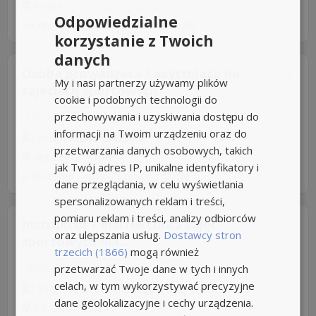
Kielce
Odpowiedzialne
24 dni temu -
Aplikuj szybko z Nuzle
korzystanie z Twoich
danych
Osoba prowadzaca / asystujaca na
My i nasi partnerzy używamy plików
zajeciach sportowych
cookie i podobnych technologii do
przechowywania i uzyskiwania dostępu do
Umowa zlecenie
Rodzaj pracy: Stała
informacji na Twoim urządzeniu oraz do
NINJA KIDS ACADEMY
przetwarzania danych osobowych, takich
Jędrzejów
+36km
jak Twój adres IP, unikalne identyfikatory i
8 dni temu -
Aplikuj szybko z Nuzle
dane przeglądania, w celu wyświetlania
spersonalizowanych reklam i treści,
pomiaru reklam i treści, analizy odbiorców
Instruktor / Instruktorka zajęć
oraz ulepszania usług.
Dostawcy stron
sportowych dla...
trzecich (1866)
mogą również
Rodzaj pracy: Stała
przetwarzać Twoje dane w tych i innych
celach, w tym wykorzystywać precyzyjne
STOWARZYSZENIE ROZWÓJ Z UŚMIECHEM
dane geolokalizacyjne i cechy urządzenia.
Końskie
+39km