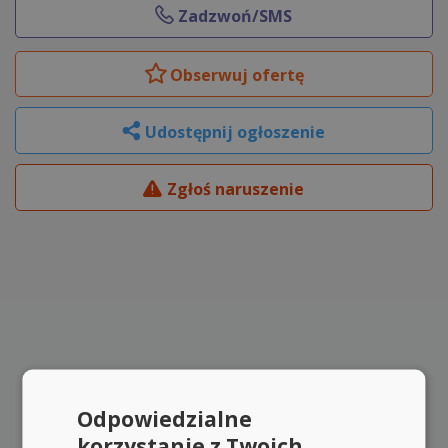
Zadzwoń/SMS
Obserwuj
ofertę
Udostępnij ogłoszenie
Zgłoś naruszenie
Odpowiedzialne
korzystanie z Twoich