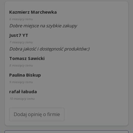
Kazmierz Marchewka
6 miesięcy temu
Dobre miejsce na szybkie zakupy
Just7 YT
7 miesięcy temu
Dobra jakość i dostępność produktów:)
Tomasz Sawicki
8 miesięcy temu
Paulina Biskup
9 miesięcy temu
rafał łabuda
10 miesięcy temu
Dodaj opinię o firmie