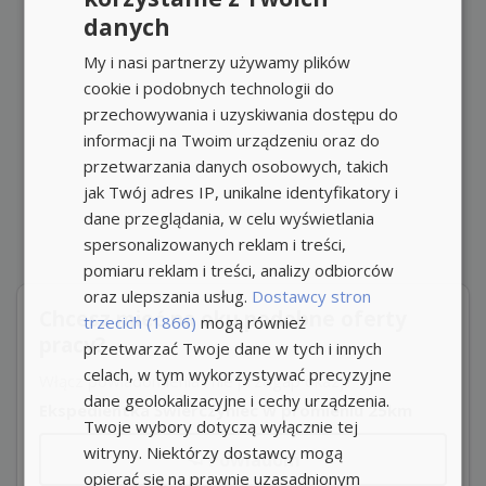
danych
My i nasi partnerzy używamy plików
cookie i podobnych technologii do
przechowywania i uzyskiwania dostępu do
informacji na Twoim urządzeniu oraz do
przetwarzania danych osobowych, takich
jak Twój adres IP, unikalne identyfikatory i
dane przeglądania, w celu wyświetlania
spersonalizowanych reklam i treści,
pomiaru reklam i treści, analizy odbiorców
oraz ulepszania usług.
Dostawcy stron
Chcesz mieć na oku podobne oferty
trzecich (1866)
mogą również
pracy?
przetwarzać Twoje dane w tych i innych
celach, w tym wykorzystywać precyzyjne
Włącz powiadomienia i nie przegap okazji!
dane geolokalizacyjne i cechy urządzenia.
Ekspedientka Świerczyniec w promieniu 25km
Twoje wybory dotyczą wyłącznie tej
witryny. Niektórzy dostawcy mogą
Powiadom
opierać się na prawnie uzasadnionym