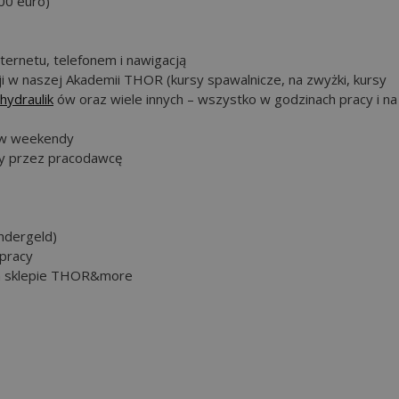
00 euro)
ernetu, telefonem i nawigacją
cji w naszej Akademii THOR (kursy spawalnicze, na zwyżki, kursy
hydraulik
ów oraz wiele innych – wszystko w godzinach pracy i na
ż w weekendy
cy przez pracodawcę
indergeld)
 pracy
ym sklepie THOR&more