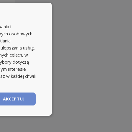
ania i
anych osobowych,
tlania
 ulepszania usług.
ych celach, w
wybory dotyczą
nym interesie
sz w każdej chwili
AKCEPTUJ