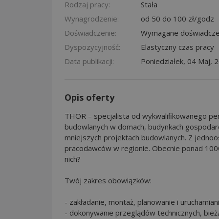
Rodzaj pracy:
Stała
Wynagrodzenie:
od 50 do 100 zł/godz
Doświadczenie:
Wymagane doświadcze
Dyspozycyjność:
Elastyczny czas pracy
Data publikacji:
Poniedziałek, 04 Maj, 
Opis oferty
THOR – specjalista od wykwaliﬁkowanego pers
budowlanych w domach, budynkach gospodarcz
mniejszych projektach budowlanych. Z jednooso
pracodawców w regionie. Obecnie ponad 1000
nich?
Twój zakres obowiązków:
- zakładanie, montaż, planowanie i uruchamianie
- dokonywanie przeglądów technicznych, bie