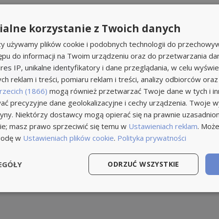
alne korzystanie z Twoich danych
rzy używamy plików cookie i podobnych technologii do przechowyw
ępu do informacji na Twoim urządzeniu oraz do przetwarzania d
Aplikuj teraz
res IP, unikalne identyfikatory i dane przeglądania, w celu wyświe
h reklam i treści, pomiaru reklam i treści, analizy odbiorców oraz
rzecich (1866)
mogą również przetwarzać Twoje dane w tych i inn
ć precyzyjne dane geolokalizacyjne i cechy urządzenia. Twoje 
tryny. Niektórzy dostawcy mogą opierać się na prawnie uzasadnio
ie; masz prawo sprzeciwić się temu w
Ustawieniach reklam
. Może
godę w
Ustawieniach plików cookie
.
Polityka prywatności
EGÓŁY
ODRZUĆ WSZYSTKIE