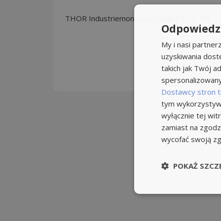
THOR Industriemontagen GmbH & Co. KG
Odpowiedzi
My i nasi partne
uzyskiwania dost
takich jak Twój ad
spersonalizowanyc
Dostawcy stron t
tym wykorzystywa
wyłącznie tej wi
zamiast na zgodz
wycofać swoją z
POKAŻ SZCZ