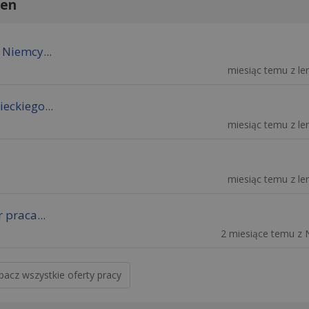
gen
 Niemcy...
miesiąc temu z len
eckiego...
miesiąc temu z len
miesiąc temu z len
 praca...
2 miesiące temu z 
bacz wszystkie oferty pracy