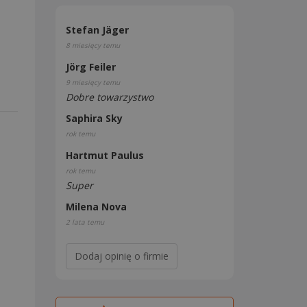
Stefan Jäger
8 miesięcy temu
Jörg Feiler
9 miesięcy temu
Dobre towarzystwo
Saphira Sky
rok temu
Hartmut Paulus
rok temu
Super
Milena Nova
2 lata temu
Dodaj opinię o firmie