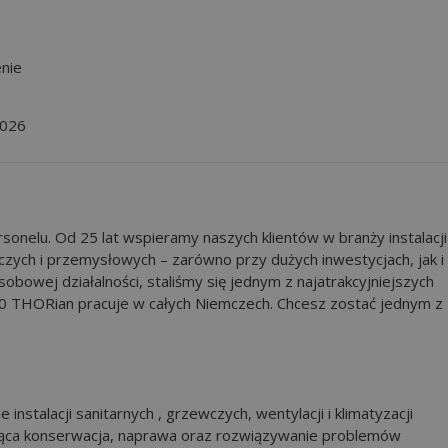
nie
2026
onelu. Od 25 lat wspieramy naszych klientów w branży instalacji
ych i przemysłowych – zarówno przy dużych inwestycjach, jak i
bowej działalności, staliśmy się jednym z najatrakcyjniejszych
 THORian pracuje w całych Niemczech. Chcesz zostać jednym z
 instalacji sanitarnych , grzewczych, wentylacji i klimatyzacji
żąca konserwacja, naprawa oraz rozwiązywanie problemów