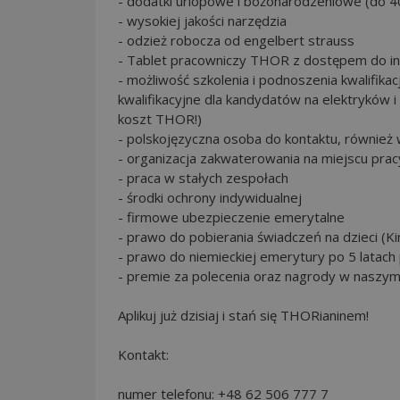
- dodatki urlopowe i bożonarodzeniowe (do 4
- wysokiej jakości narzędzia
- odzież robocza od engelbert strauss
- Tablet pracowniczy THOR z dostępem do int
- możliwość szkolenia i podnoszenia kwalifika
kwalifikacyjne dla kandydatów na elektryków i
koszt THOR!)
- polskojęzyczna osoba do kontaktu, równie
- organizacja zakwaterowania na miejscu pra
- praca w stałych zespołach
- środki ochrony indywidualnej
- firmowe ubezpieczenie emerytalne
- prawo do pobierania świadczeń na dzieci (K
- prawo do niemieckiej emerytury po 5 latach
- premie za polecenia oraz nagrody w nasz
Aplikuj już dzisiaj i stań się THORianinem!
Kontakt:
numer telefonu: +48 62 506 777 7