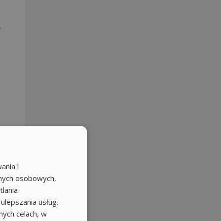
.
ania i
etc.
anych osobowych,
tlania
 ulepszania usług.
ych celach, w