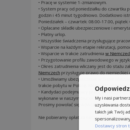
• Pracę w systemie 1-zmianowym.
• System pracy od poniedziałku do czwartku po
godzin i 45 minut tygodniowo. Dodatkowo ist
Poniedziałek – czwartek: 08:00-17.00, piątek:
• Opłacane składki ubezpieczeniowe i emeryta
• Płatny urlop.
• Wszystkie świadczenia przysługujące pracow
• Wsparcie na każdym etapie rekrutacji, pomo
• Wsparcie w trakcie zatrudnienia
w Niemczec
• Przygotowanie profilu zawodowego w język
• Okres zatrudnienia wliczany jest do stażu 
Niemczech
przysługuje prawo do niemieckiej 
• Umożliwiamy ubezpieczenie w firmie ubezp
trakcie pobytu w Polsce. Możliwość ubezpiecz
Odpowiedzi
• Kandydaci podejmujący pracę za naszym po
My i nasi partne
wykonane w naszym biurze. W przypadku potr
Prosimy powołać się wówczas na to ogłoszen
uzyskiwania dost
takich jak Twój ad
Nie pobieramy opłat za nasze usługi pośredni
spersonalizowanyc
Dostawcy stron t