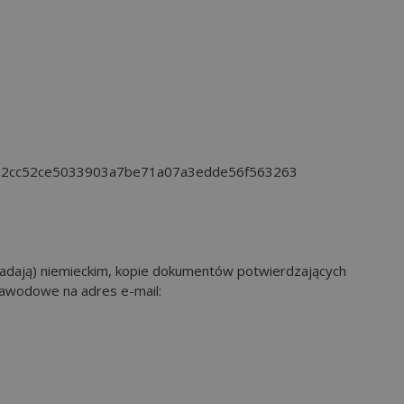
/a/032cc52ce5033903a7be71a07a3edde56f563263
siadają) niemieckim, kopie dokumentów potwierdzających
zawodowe na adres e-mail: