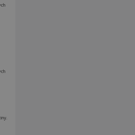
ych
ych
iny.