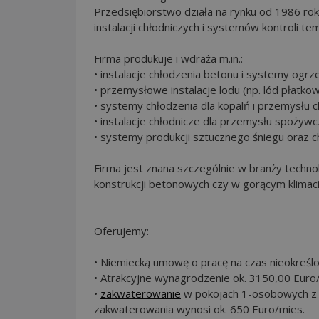
Przedsiębiorstwo działa na rynku od 1986 ro
instalacji chłodniczych i systemów kontroli t
Firma produkuje i wdraża m.in.:
• instalacje chłodzenia betonu i systemy ogr
• przemysłowe instalacje lodu (np. lód płatko
• systemy chłodzenia dla kopalń i przemysłu 
• instalacje chłodnicze dla przemysłu spożyw
• systemy produkcji sztucznego śniegu oraz 
Firma jest znana szczególnie w branży techno
konstrukcji betonowych czy w gorącym klimaci
Oferujemy:
• Niemiecką umowę o pracę na czas nieokreś
• Atrakcyjne wynagrodzenie ok. 3150,00 Euro/
•
zakwaterowanie
w pokojach 1-osobowych z Wi
zakwaterowania wynosi ok. 650 Euro/mies.