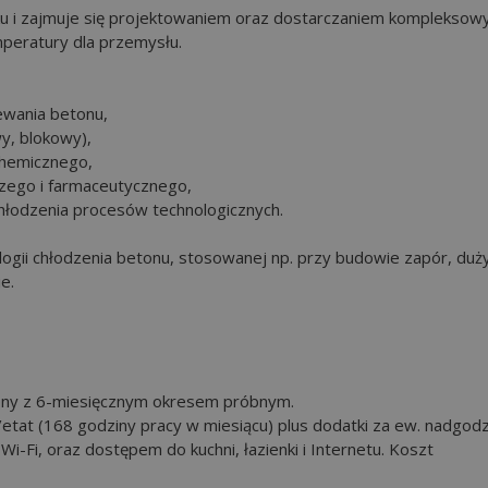
ku i zajmuje się projektowaniem oraz dostarczaniem kompleksow
emperatury dla przemysłu.
zewania betonu,
wy, blokowy),
chemicznego,
czego i farmaceutycznego,
chłodzenia procesów technologicznych.
logii chłodzenia betonu, stosowanej np. przy budowie zapór, duż
e.
lony z 6-miesięcznym okresem próbnym.
etat (168 godziny pracy w miesiącu) plus dodatki za ew. nadgodz
-Fi, oraz dostępem do kuchni, łazienki i Internetu. Koszt