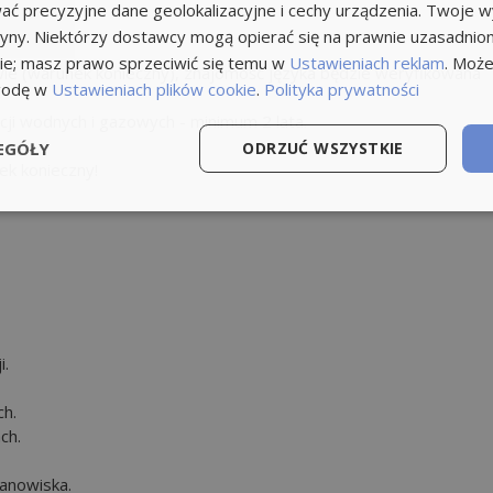
ć precyzyjne dane geolokalizacyjne i cechy urządzenia. Twoje 
tryny. Niektórzy dostawcy mogą opierać się na prawnie uzasadnio
ie; masz prawo sprzeciwić się temu w
Ustawieniach reklam
. Może
ie (warunek konieczny), znajomość języka będzie weryfikowana
godę w
Ustawieniach plików cookie
.
Polityka prywatności
.
cji wodnych i gazowych - minimum 2 lata.
EGÓŁY
ODRZUĆ WSZYSTKIE
ek konieczny!
i.
h.
ch.
tanowiska.