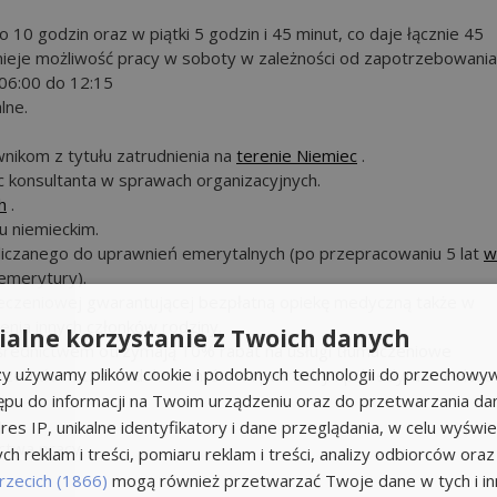
 10 godzin oraz w piątki 5 godzin i 45 minut, co daje łącznie 45
nieje możliwość pracy w soboty w zależności od zapotrzebowania
 06:00 do 12:15
lne.
nikom z tytułu zatrudnienia na
terenie Niemiec
.
c konsultanta w sprawach organizacyjnych.
h
.
u niemieckim.
zaliczanego do uprawnień emerytalnych (po przepracowaniu 5 lat
w
emerytury).
ieczeniowej gwarantującej bezpłatną opiekę medyczną także w
enia innych członków rodziny.
alne korzystanie z Twoich danych
średnictwem otrzymają 10% rabat na usługi tłumaczeniowe
rzy używamy plików cookie i podobnych technologii do przechowyw
zeb tłumaczenia dokumentów na potrzeby np. kredytu w Polsce 
ie.
ępu do informacji na Twoim urządzeniu oraz do przetwarzania d
res IP, unikalne identyfikatory i dane przeglądania, w celu wyświe
ctwa pracy.
h reklam i treści, pomiaru reklam i treści, analizy odbiorców oraz
rzecich (1866)
mogą również przetwarzać Twoje dane w tych i inn