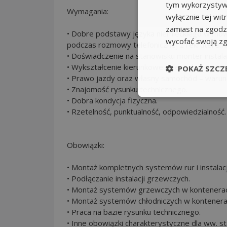
tym wykorzystywa
Wymagania:
wyłącznie tej wi
zamiast na zgodz
• Dobre podstawy języka niemieckiego w mow
wycofać swoją z
podczas rozmowy telefonicznej z rekruterem
• Doświadczenie na stanowisku monter instala
• Wykształcenie kierunkowe mile widziane.
POKAŻ SZCZ
• Prawo jazdy oraz własny samochód – warun
• Znajomość rysunku technicznego.
• Dobra kondycja fizyczna.
• Rzetelność, punktualność, odpowiedzialność.
Obowiązki:
• Montaż kompletnych systemów rur i instalacj
• Podłączanie instalacji grzewczych.
• Montaż systemów grzewczych w kontenerac
• Montaż systemów chłodniczych w kontenera
• Praca na bazie rysunku technicznego.
• Inne obowiązki charakterystyczne dla ww. s